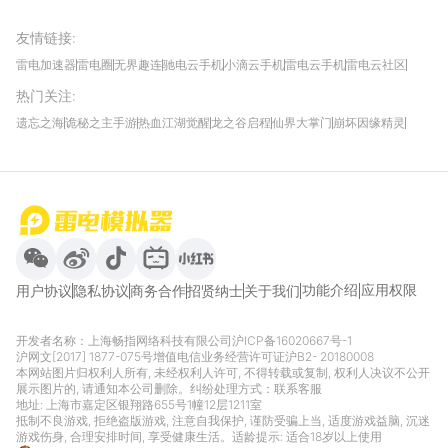
友情链接
:
雷电加速器
雷电圈
无界趣连
驰电云手机
小滴云手机
雷电云手机
雷电云社区
趣氪8
游侠手游
4399游戏资讯
灵宝软件站
不凡游戏网
Gamekee
3G游戏网
热门关注
:
我爱vr网
华军软件园
八门神器
多特软件站
ZOL游戏
玩一玩游戏网
历趣APP下载
特玩游戏网
安卓下载
手游下载
遗忘之海
诡秘之主手游
热血江湖觉醒
龙之谷启程
仙界大掌门
崩坏因缘精灵
饥困荒野
粒粒的小人国
伊莫
白银之城
王者万象棋
望月
最新攻略
首页
微信
微博
抖音
哔哩哔哩
小红书
功能介绍
应用权限
用户协议
隐私协议
商务合作
招贤纳士
关于我们
开发者名称：上海畅指网络科技有限公司
沪ICP备16020667号-1
沪网文[2017] 1877-075号
增值电信业务经营许可证沪B2- 20180008
本网站图片归权利人所有, 未经权利人许可, 不得转载或复制, 权利人决议不公开
展示图片的, 请通知本公司删除。纠纷处理方式：
联系客服
地址: 上海市嘉定区银翔路655号1幢12层1211室
抵制不良游戏, 拒绝盗版游戏, 注意自我保护, 谨防受骗上当, 适度游戏益脑, 沉迷
游戏伤身, 合理安排时间, 享受健康生活。适龄提示: 适合18岁以上使用