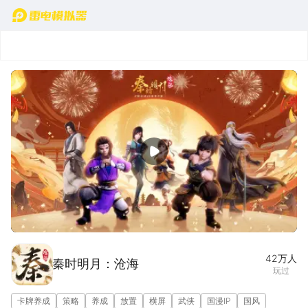
首页
宣传片
图集(1/5)
42万
人
秦时明月：沧海
玩过
卡牌养成
策略
养成
放置
横屏
武侠
国漫IP
国风