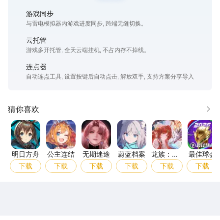
游戏同步
与雷电模拟器内游戏进度同步, 跨端无缝切换。
云托管
游戏多开托管, 全天云端挂机, 不占内存不掉线。
连点器
自动连点工具, 设置按键后自动点击, 解放双手, 支持方案分享导入
猜你喜欢
更多
明日方舟
公主连结
无期迷途
蔚蓝档案
龙族：卡塞尔
最佳
明日方舟
公主连结
无期迷途
蔚蓝档案
龙族：卡
最佳球会
塞尔之门
下载
下载
下载
下载
下载
下载
雷电圈APP
下载
雷电模拟器官方手游平台, 下载享海量福利