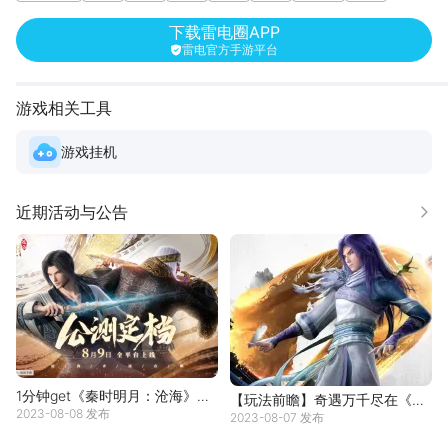
3D
下载雷电圈APP
雷电官方手游平台
游戏相关工具
游戏挂机
近期活动与公告
更多
1分钟get《秦时明月：沧海》手
【玩法前瞻】奇遇万千尽在《秦
2023-08-08 发布
游超全福利
2023-08-07 发布
时明月：沧海》手游