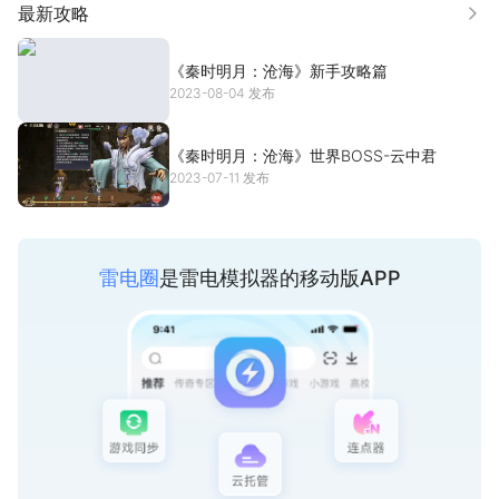
== 豪侠养成 多维体系 ==
最新攻略
更多
八维立体式培养，让英雄成长不再受限于门派、职业的限制。高度
自由化的多维培养体系，将还你一个自由、纯粹的武侠世界。
《秦时明月：沧海》新手攻略篇
2023-08-04 发布
== 丰富玩法 江湖历练 ==
千机阁、蜀道迷廊、幻音叠嶂……每一次历练，都能让你获得不同感
《秦时明月：沧海》世界BOSS-云中君
官体验。江湖之大，奇遇不断，你的秦时之旅将不再枯燥。
2023-07-11 发布
== 独创玩法 机关兽协作 ==
三五朋友共同上路，不如机关兽在旁。机关兽再现古老华夏技艺，
雷电圈
是雷电模拟器的移动版APP
同时还能为你提供不同的属性加成和战斗协助。