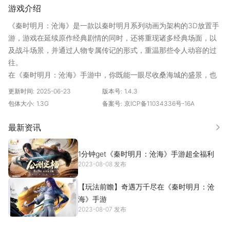
游戏介绍
《秦时明月：沧海》是一款以秦时明月系列动画为架构的3D放置手
游，游戏在延续原作经典剧情的同时，还将重现诸多经典场面，以
及战斗场景，并通过人物专属传记的形式，重温那些令人动容的过
往。
在《秦时明月：沧海》手游中，你既能一眼尽收桑海城的盛景，也
能通关幻音叠嶂的层层阻碍，窥探到宝盒的奥秘，更能跟随天明、
更新时间:
2025-06-23
版本号:
1.4.3
盖聂等人一起踏上新的征程。
包体大小:
1.3G
备案号:
京ICP备11034336号-16A
== 百家争鸣 重回秦时 ==
最新资讯
更多
通过沉浸式的剧情，重回百家争鸣的时代。于乱世之中，体验百家
风华。王道、侠道你将如何选择？
1分钟get《秦时明月：沧海》手游超全福利
2023-08-08 发布
== 战前策略 放置战斗 ==
五大阵营、五种阵型、六种职业、七种攻击范围，千变万化的战前
【玩法前瞻】奇遇万千尽在《秦时明月：沧
策略，体验排兵布阵，指点江湖的乐趣。轻松的放置战斗方式，劳
海》手游
2023-08-07 发布
逸结合，享受纯粹的布阵快乐。