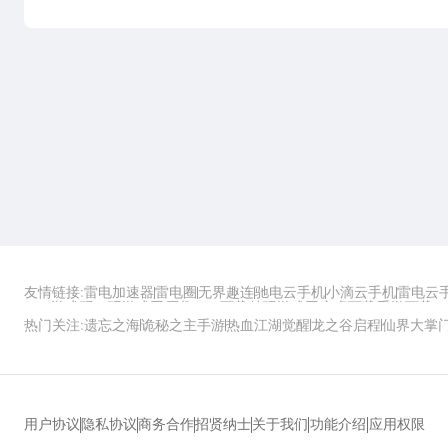
友情链接:
雷电加速器
雷电圈
无界趣连
驰电云手机
小滴云手机
雷电云
ZOL游戏
玩一玩游戏网
历趣APP下载
特玩游戏网
安卓下载
手游下载
热门关注:
遗忘之海
诡秘之主手游
热血江湖觉醒
龙之谷启程
仙界大掌
功能介绍
应用权限
用户协议
隐私协议
商务合作
招贤纳士
关于我们