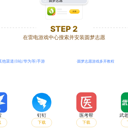
圆梦志愿
STEP
2
在雷电游戏中心搜索并安装圆梦志愿
其他渠道(B站/华为等)手游
·
圆梦志愿游戏多开教程
迅雷
钉钉
医考帮
雷
钉钉
医考帮
武
载
下载
下载