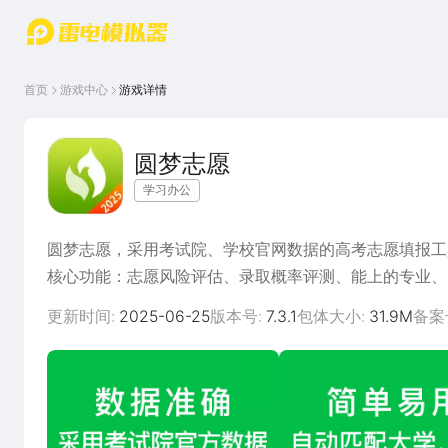
游戏中心
首页
游戏中
雷电圈
首页
游戏中心
游戏详情
心
云游戏
游戏资
讯
官方论
圆梦志愿
坛
学习办公
WIKI
圆梦志愿，采用考试院、学校官网数据的高考志愿填报工
核心功能：志愿风险评估、录取概率评测、能上的专业、
填志愿，先上圆梦志愿！2025年高考智能版，八大创
更新时间:
2025-06-25
版本号:
7.3.1
包体大小:
31.9M
备案
-核心优势-
1、数据更准更全
圆梦志愿数据均来自于教育部官网、考试院、高考指南和
2、功能更实用
录取概率评测、志愿风险评估、能上的学校、能上的专业