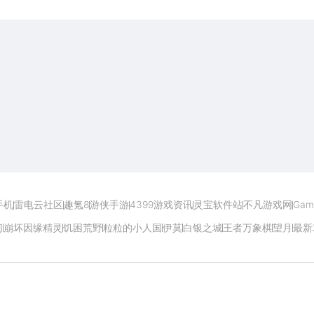
开启电脑玩手游极致体验
手机
雷电云社区
趣氪8
游侠手游
4399游戏资讯
灵宝软件站
不凡游戏网
Gam
门
崩坏因缘精灵
饥困荒野
粒粒的小人国
伊莫
白银之城
王者万象棋
望月
最新