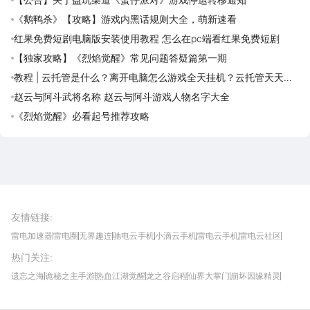
《鹅鸭杀》【攻略】游戏内黑话规则大全，萌新速看
红果免费短剧电脑版安装使用教程 怎么在pc端看红果免费短剧
【独家攻略】《烈焰觉醒》常见问题答疑篇第一期
教程 | 云托管是什么？离开电脑怎么游戏全天挂机？云托管天天免
费领取攻略
赵云与阿斗武将名称 赵云与阿斗游戏人物名字大全
《烈焰觉醒》必看起号推荐攻略
雷电圈APP
下载
雷电模拟器官方手游平台, 下载享海量福利
友情链接
:
雷电加速器
雷电圈
无界趣连
驰电云手机
小滴云手机
雷电云手机
雷电云社区
趣氪8
游侠手游
4399游戏资讯
灵宝软件站
不凡游戏网
Gamekee
3G游戏网
热门关注
:
我爱vr网
华军软件园
八门神器
多特软件站
ZOL游戏
玩一玩游戏网
历趣APP下载
特玩游戏网
安卓下载
手游下载
遗忘之海
诡秘之主手游
热血江湖觉醒
龙之谷启程
仙界大掌门
崩坏因缘精灵
饥困荒野
粒粒的小人国
伊莫
白银之城
王者万象棋
望月
最新攻略