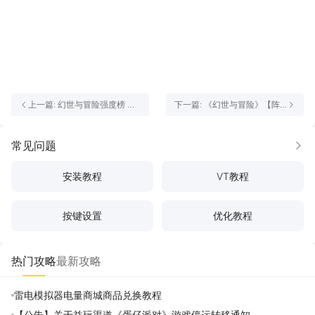
上一篇: 幻世与冒险强度榜​ 幻
下一篇: 《幻世与冒险》【阵
世与冒险T0级英雄推荐​
容攻略】开荒阵容构筑思路
常见问题
更多
安装教程
VT教程
按键设置
优化教程
热门攻略
最新攻略
雷电模拟器电量商城商品兑换教程
【公告】关于益玩渠道《蛋仔派对》游戏停运转移通知