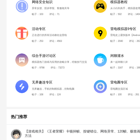
网络安全知识
模拟器教程
异常反馈、投诉举报、客服相关等
从小白到高手，模拟器使
帖子：103
评论：71
帖子：502
评论：1404
活动专区
雷电模拟器9专区
正在进行的所有活动都在这里啦
雷电史上最快版本【Android
帖子：253
评论：4563
帖子：2040
评论：263
综合手游讨论区
闲聊灌水
模拟器热门游戏与应用的攻略分享，经验技巧交流
来一起闲聊八卦
帖子：9798
评论：73273
帖子：3167
评论：196
无界趣连专区
雷电圈专区
无界趣连，手机控制模拟器，控制电脑
雷电圈交流区域
帖子：108
评论：124
帖子：100
评论：261
热门推荐
【游戏相关】《王者荣耀》卡顿掉帧、按键错位、网络异常、120帧、极致
方法