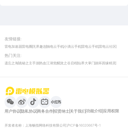
雷电圈APP
下载
雷电模拟器官方手游平台, 下载享海量福利
友情链接
:
雷电加速器
雷电圈
无界趣连
驰电云手机
小滴云手机
雷电云手机
雷电云社区
趣氪8
游侠手游
4399游戏资讯
灵宝软件站
不凡游戏网
Gamekee
3G游戏网
热门关注
:
我爱vr网
华军软件园
八门神器
多特软件站
ZOL游戏
玩一玩游戏网
历趣APP下载
特玩游戏网
安卓下载
手游下载
遗忘之海
诡秘之主手游
热血江湖觉醒
龙之谷启程
仙界大掌门
崩坏因缘精灵
饥困荒野
粒粒的小人国
伊莫
白银之城
王者万象棋
望月
最新攻略
首页
微信
微博
抖音
哔哩哔哩
小红书
功能介绍
应用权限
用户协议
隐私协议
商务合作
招贤纳士
关于我们
开发者名称：上海畅指网络科技有限公司
沪ICP备16020667号-1