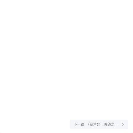
下一篇: 《葫芦娃：奇遇之
旅》6月22日10点正式上线