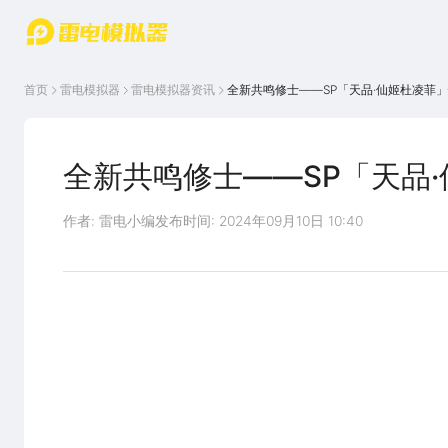
游戏中心
首页
游戏中
雷电圈
首页
雷电模拟器
雷电模拟器
资讯
全新共鸣修士——SP「天品·仙姬杜凌菲
心
云游戏
游戏资
讯
官方论
坛
全新共鸣修士——SP「天品
WIKI
作者: 雷电小编
发布时间: 2024年09月10日 10:40