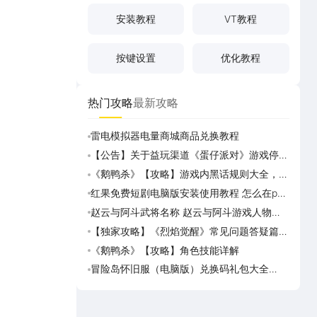
安装教程
VT教程
按键设置
优化教程
热门攻略
最新攻略
雷电模拟器电量商城商品兑换教程
《逆
成，
【公告】关于益玩渠道《蛋仔派对》游戏停运
《斗破
转移通知
览
《鹅鸭杀》【攻略】游戏内黑话规则大全，萌
《灵妖
新速看
红果免费短剧电脑版安装使用教程 怎么在pc
《灵
端看红果免费短剧
赵云与阿斗武将名称 赵云与阿斗游戏人物名
《真魂
字大全
览
【独家攻略】《烈焰觉醒》常见问题答疑篇第
《勇者
一期
一览
《鹅鸭杀》【攻略】角色技能详解
海岛
可用
冒险岛怀旧服（电脑版）兑换码礼包大全
海岛
2026 冒险岛怀旧服（电脑版）最新可用兑换
预约
码CDK合集