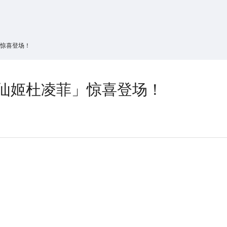
搜索
热搜游戏
」惊喜登场！
·仙姬杜凌菲」惊喜登场！