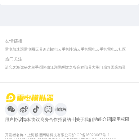
雷电圈APP
下载
雷电模拟器官方手游平台, 下载享海量福利
友情链接
:
雷电加速器
雷电圈
无界趣连
驰电云手机
小滴云手机
雷电云手机
雷电云社区
趣氪8
游侠手游
4399游戏资讯
灵宝软件站
不凡游戏网
Gamekee
3G游戏网
热门关注
:
我爱vr网
华军软件园
八门神器
多特软件站
ZOL游戏
玩一玩游戏网
历趣APP下载
特玩游戏网
安卓下载
手游下载
遗忘之海
诡秘之主手游
热血江湖觉醒
龙之谷启程
仙界大掌门
崩坏因缘精灵
饥困荒野
粒粒的小人国
伊莫
白银之城
王者万象棋
望月
最新攻略
首页
微信
微博
抖音
哔哩哔哩
小红书
功能介绍
应用权限
用户协议
隐私协议
商务合作
招贤纳士
关于我们
开发者名称：上海畅指网络科技有限公司
沪ICP备16020667号-1