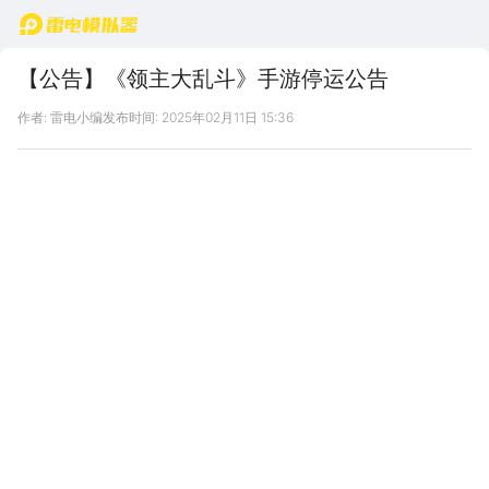
首页
【公告】《领主大乱斗》手游停运公告
作者: 雷电小编
发布时间: 2025年02月11日 15:36
雷电服适用游戏：《领主大乱斗》
游戏停运时间：
雷电畅心会员游戏停运返还方案