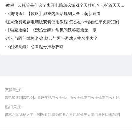
教程 | 云托管是什么？离开电脑怎么游戏全天挂机？云托管天天免
费领取攻略
《鹅鸭杀》【攻略】游戏内黑话规则大全，萌新速看
红果免费短剧电脑版安装使用教程 怎么在pc端看红果免费短剧
【独家攻略】《烈焰觉醒》常见问题答疑篇第一期
赵云与阿斗武将名称 赵云与阿斗游戏人物名字大全
《烈焰觉醒》必看起号推荐攻略
雷电圈APP
下载
雷电模拟器官方手游平台, 下载享海量福利
友情链接
:
雷电加速器
雷电圈
无界趣连
驰电云手机
小滴云手机
雷电云手机
雷电云社区
趣氪8
游侠手游
4399游戏资讯
灵宝软件站
不凡游戏网
Gamekee
3G游戏网
热门关注
:
我爱vr网
华军软件园
八门神器
多特软件站
ZOL游戏
玩一玩游戏网
历趣APP下载
特玩游戏网
安卓下载
手游下载
遗忘之海
诡秘之主手游
热血江湖觉醒
龙之谷启程
仙界大掌门
崩坏因缘精灵
饥困荒野
粒粒的小人国
伊莫
白银之城
王者万象棋
望月
最新攻略