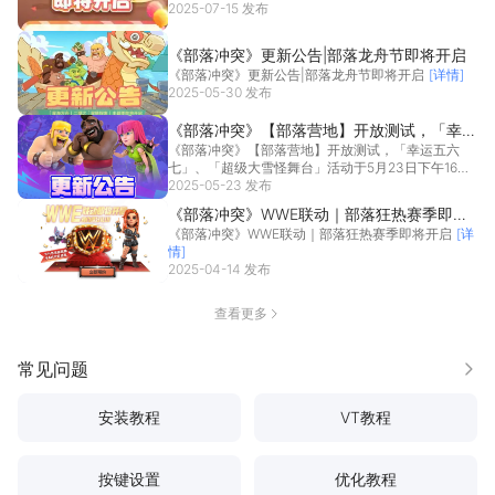
2025-07-15 发布
《部落冲突》更新公告|部落龙舟节即将开启
《部落冲突》更新公告|部落龙舟节即将开启
[详情]
2025-05-30 发布
《部落冲突》【部落营地】开放测试，「幸运
《部落冲突》【部落营地】开放测试，「幸运五六
五六七」、「超级大雪怪舞台」活动于5月23
七」、「超级大雪怪舞台」活动于5月23日下午16：
日下午16：00开启
00开启
2025-05-23 发布
[详情]
《部落冲突》WWE联动｜部落狂热赛季即将
《部落冲突》WWE联动｜部落狂热赛季即将开启
[详
开启
情]
2025-04-14 发布
查看更多
常见问题
更多
安装教程
VT教程
按键设置
优化教程