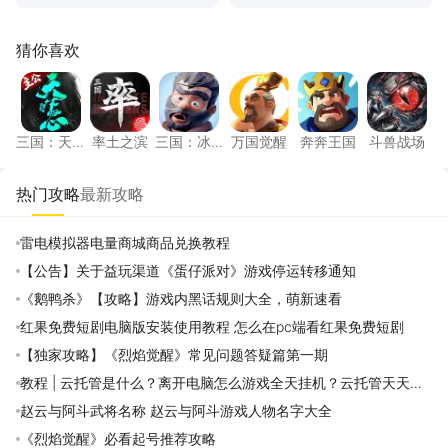
猜你喜欢
三国：天下归心
率土之滨
三国：冰河时代
万国觉醒
奔奔王国
斗兽战
三国：天
率土之滨
三国：冰
万国觉醒
奔奔王国
斗兽战场
下归心
河时代
热门攻略
最新攻略
雷电模拟器电量商城商品兑换教程
【公告】关于益玩渠道《蛋仔派对》游戏停运转移通知
《鹅鸭杀》【攻略】游戏内黑话规则大全，萌新速看
红果免费短剧电脑版安装使用教程 怎么在pc端看红果免费短剧
【独家攻略】《烈焰觉醒》常见问题答疑篇第一期
教程 | 云托管是什么？离开电脑怎么游戏全天挂机？云托管天天免
费领取攻略
赵云与阿斗武将名称 赵云与阿斗游戏人物名字大全
《烈焰觉醒》必看起号推荐攻略