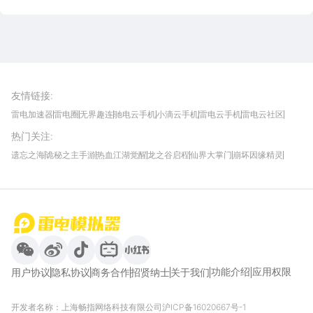
雷电圈APP
下载
雷电模拟器官方手游平台, 下载享海量福利
友情链接
:
雷电加速器
雷电圈
无界趣连
驰电云手机
小滴云手机
雷电云手机
雷电云社区
趣氪8
游侠手游
4399游戏资讯
灵宝软件站
不凡游戏网
Gamekee
3G游戏网
热门关注
:
我爱vr网
华军软件园
八门神器
多特软件站
ZOL游戏
玩一玩游戏网
历趣APP下载
特玩游戏网
安卓下载
手游下载
遗忘之海
诡秘之主手游
热血江湖觉醒
龙之谷启程
仙界大掌门
崩坏因缘精灵
饥困荒野
粒粒的小人国
伊莫
白银之城
王者万象棋
望月
最新攻略
首页
微信
微博
抖音
哔哩哔哩
小红书
功能介绍
应用权限
用户协议
隐私协议
商务合作
招贤纳士
关于我们
开发者名称：上海畅指网络科技有限公司
沪ICP备16020667号-1