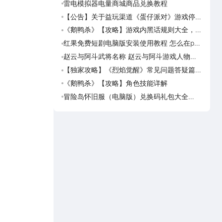
雷电模拟器电量商城商品兑换教程
杖剑
大话
【公告】关于益玩渠道《蛋仔派对》游戏停运
逆战
转移通知
动有
《鹅鸭杀》【攻略】游戏内黑话规则大全，萌
《逆
新速看
能涨
红果免费短剧电脑版安装使用教程 怎么在pc
《斗
端看红果免费短剧
【花
赵云与阿斗武将名称 赵云与阿斗游戏人物名
《逆
字大全
成，
【独家攻略】《烈焰觉醒》常见问题答疑篇第
《斗破
一期
览
《鹅鸭杀》【攻略】角色技能详解
《灵妖
冒险岛怀旧服（电脑版）兑换码礼包大全
《灵
2026 冒险岛怀旧服（电脑版）最新可用兑换
码CDK合集