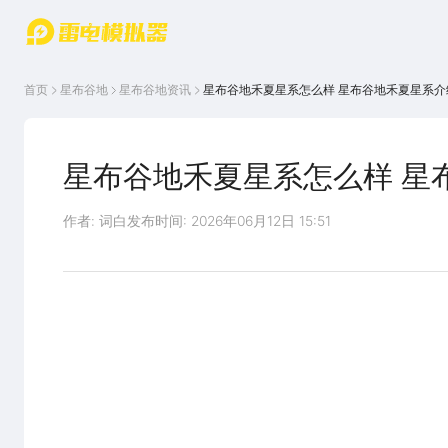
游戏中心
首页
游戏中
雷电圈
首页
星布谷地
星布谷地
资讯
星布谷地禾夏星系怎么样 星布谷地禾夏星系介
心
云游戏
游戏资
讯
官方论
坛
星布谷地禾夏星系怎么样 星
WIKI
作者: 词白
发布时间: 2026年06月12日 15:51