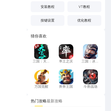
安装教程
VT教程
按键设置
优化教程
猜你喜欢
三国：天下归心
率土之滨
三国：冰河
三国：天下
率土之滨
三国：冰河
归心
时代
万国觉醒
奔奔王国
斗兽战场
万国觉醒
奔奔王国
斗兽战场
热门攻略
最新攻略