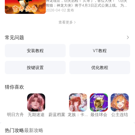
神龙现世，功夫启程！ 久等了，各位大侠！ 《功夫
熊猫：神龙大侠》将于4月3日正式公测上线。 为感
谢大...
2026-04-02 发布
[详情]
查看更多
常见问题
更多
安装教程
VT教程
按键设置
优化教程
猜你喜欢
明日方舟
无期迷途
蔚蓝档案
龙族：卡塞尔之门
最佳球会
公主连
明日方舟
无期迷途
蔚蓝档案
龙族：卡
最佳球会
公主连结
塞尔之门
热门攻略
最新攻略