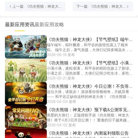
上一篇: 《功夫熊猫：神龙大
下一篇: 《功夫熊猫：神龙大
侠》英雄职业介绍之刺客 | 远
侠》【神龙秘籍】大侠请收
程克星，一击致命！
好！萌新起号大法（上）
最新应用资讯
最新应用攻略
《功夫熊猫：神龙大侠》【节气壁纸】端午｜
端午端午，粽叶飘香，和平谷的面馆也蒸上了糯米
粽叶飘香，龙舟竞渡
粽。 端午之后，暑气渐盛，大侠们记得多喝温水，少
贪凉哦～...
2026-06-19 发布
[详情]
《功夫熊猫：神龙大侠》【节气壁纸】小满｜
小满小满，麦粒渐满， 和平谷的稻田也披上了新绿。
麦穗初齐，夏意渐浓
小满之后，湿热加重， 大侠们记得少吃生冷，多吃清
淡...
2026-05-21 发布
[详情]
《功夫熊猫：神龙大侠》今日公测！不负等
这位大侠，请留步！ 滚滚看你骨骼精奇，天赋异禀
待，如约而至！
—— 和平谷正缺你这样的神龙大侠！ 《功夫熊猫：
神龙大...
2026-04-03 发布
[详情]
《功夫熊猫：神龙大侠》预下载&公测常见问
亲爱的大侠们： 正版授权手游《功夫熊猫：神龙大
题答疑FAQ
侠》将于4月3日开启公测！！ 重逢的日子越来越
近，大侠...
2026-04-02 发布
[详情]
《功夫熊猫：神龙大侠》内测返利领取公告