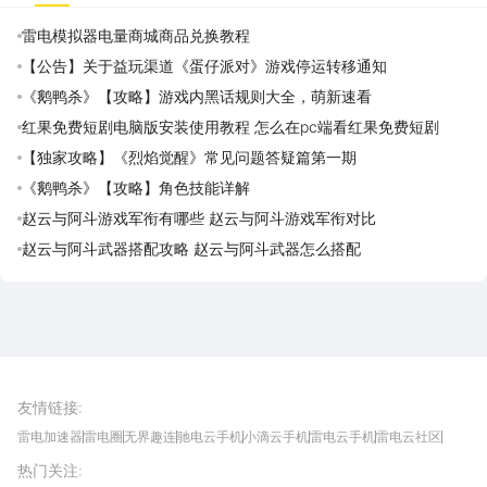
雷电模拟器电量商城商品兑换教程
【公告】关于益玩渠道《蛋仔派对》游戏停运转移通知
《鹅鸭杀》【攻略】游戏内黑话规则大全，萌新速看
红果免费短剧电脑版安装使用教程 怎么在pc端看红果免费短剧
【独家攻略】《烈焰觉醒》常见问题答疑篇第一期
《鹅鸭杀》【攻略】角色技能详解
赵云与阿斗游戏军衔有哪些 赵云与阿斗游戏军衔对比
赵云与阿斗武器搭配攻略 赵云与阿斗武器怎么搭配
雷电圈APP
下载
雷电模拟器官方手游平台, 下载享海量福利
友情链接
:
雷电加速器
雷电圈
无界趣连
驰电云手机
小滴云手机
雷电云手机
雷电云社区
趣氪8
游侠手游
4399游戏资讯
灵宝软件站
不凡游戏网
Gamekee
3G游戏网
热门关注
:
我爱vr网
华军软件园
八门神器
多特软件站
ZOL游戏
玩一玩游戏网
历趣APP下载