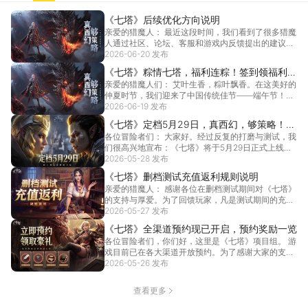
《七塔》后续优化方向说明
亲爱的猎魔人： 最近这段时间，我们看到了很多猎魔
人通过社区、论坛、客服和游戏内反馈提出的建议，
也一直...
2026-06-20 发布
[详情]
《七塔》粽情七塔，福利连粽！签到领福利，
亲爱的猎魔人们： 艾叶生香，粽叶飘香。在这美好的
祝各位端午安康！
仲夏时节，我们迎来了中国传统佳节——端午节！祝
大家端...
2026-06-19 发布
[详情]
《七塔》定档5月29日，真西幻，够策略！给
各位冒险者们： 大家好。经过反复的打磨与测试，我
卡牌玩家换换口味！
们很高兴地宣布：《七塔》将于5月29日正式上线。
作...
2026-05-28 发布
[详情]
《七塔》删档测试充值返利规则说明
亲爱的猎魔人： 感谢各位在删档测试期间对《七塔》
的支持与厚爱。为了回馈玩家，凡是测试期间的充
值，公测...
2026-05-27 发布
[详情]
《七塔》全渠道预约现已开启，预约奖励一览
各位冒险者们，你们好，这里是《七塔》项目组。 游
戏目前已在各大渠道开放预约。为了感谢大家的支
持，我们...
2026-05-26 发布
[详情]
查看更多