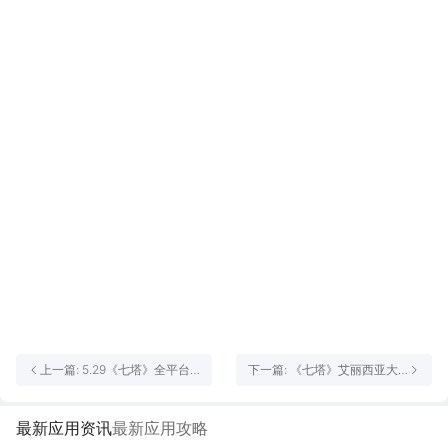
上一篇: 5.29《七塔》全平台
下一篇: 《七塔》艾丽西亚大
公测今日启幕：真西幻，够策
陆Day1开荒指引
略，给卡牌玩家换个口味！
最新应用资讯
最新应用攻略