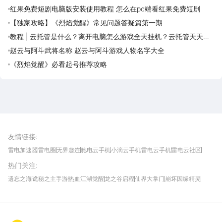
红果免费短剧电脑版安装使用教程 怎么在pc端看红果免费短剧
【独家攻略】《烈焰觉醒》常见问题答疑篇第一期
教程 | 云托管是什么？离开电脑怎么游戏全天挂机？云托管天天免
费领取攻略
赵云与阿斗武将名称 赵云与阿斗游戏人物名字大全
《烈焰觉醒》必看起号推荐攻略
雷电圈APP
下载
雷电模拟器官方手游平台, 下载享海量福利
友情链接
:
雷电加速器
雷电圈
无界趣连
驰电云手机
小滴云手机
雷电云手机
雷电云社区
趣氪8
游侠手游
4399游戏资讯
灵宝软件站
不凡游戏网
Gamekee
3G游戏网
热门关注
:
我爱vr网
华军软件园
八门神器
多特软件站
ZOL游戏
玩一玩游戏网
历趣APP下载
特玩游戏网
安卓下载
手游下载
遗忘之海
诡秘之主手游
热血江湖觉醒
龙之谷启程
仙界大掌门
崩坏因缘精灵
饥困荒野
粒粒的小人国
伊莫
白银之城
王者万象棋
望月
最新攻略