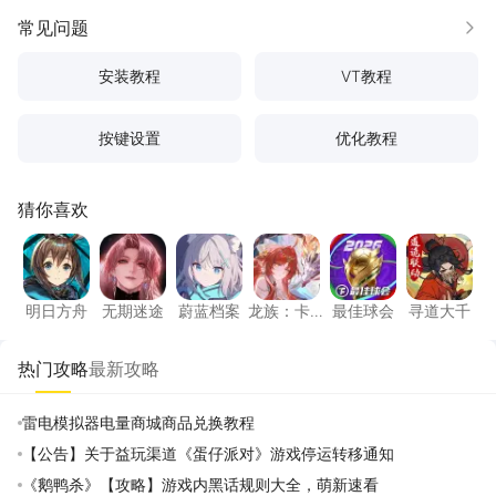
常见问题
更多
安装教程
VT教程
按键设置
优化教程
猜你喜欢
明日方舟
无期迷途
蔚蓝档案
龙族：卡塞尔之门
最佳球会
寻道大
明日方舟
无期迷途
蔚蓝档案
龙族：卡
最佳球会
寻道大千
塞尔之门
热门攻略
最新攻略
雷电模拟器电量商城商品兑换教程
【公告】关于益玩渠道《蛋仔派对》游戏停运转移通知
《鹅鸭杀》【攻略】游戏内黑话规则大全，萌新速看