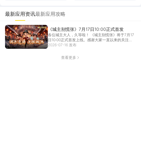
方式介绍 城主别慌张在哪里预
个好用 城主别慌张模拟器推荐
约下载
下载
最新应用资讯
最新应用攻略
《城主别慌张》7月17日10:00正式首发
各位城主大人，久等啦！ 《城主别慌张》将于7月17
日10:00正式首发上线。感谢大家一直以来的关注
与...
2026-07-16 发布
[详情]
查看更多