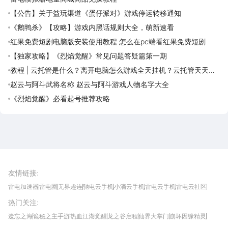
【公告】关于益玩渠道《蛋仔派对》游戏停运转移通知
《鹅鸭杀》【攻略】游戏内黑话规则大全，萌新速看
红果免费短剧电脑版安装使用教程 怎么在pc端看红果免费短剧
【独家攻略】《烈焰觉醒》常见问题答疑篇第一期
教程 | 云托管是什么？离开电脑怎么游戏全天挂机？云托管天天免
费领取攻略
赵云与阿斗武将名称 赵云与阿斗游戏人物名字大全
《烈焰觉醒》必看起号推荐攻略
雷电圈APP
下载
雷电模拟器官方手游平台, 下载享海量福利
友情链接
:
雷电加速器
雷电圈
无界趣连
驰电云手机
小滴云手机
雷电云手机
雷电云社区
趣氪8
游侠手游
4399游戏资讯
灵宝软件站
不凡游戏网
Gamekee
3G游戏网
热门关注
:
我爱vr网
华军软件园
八门神器
多特软件站
ZOL游戏
玩一玩游戏网
历趣APP下载
特玩游戏网
安卓下载
手游下载
遗忘之海
诡秘之主手游
热血江湖觉醒
龙之谷启程
仙界大掌门
崩坏因缘精灵
饥困荒野
粒粒的小人国
伊莫
白银之城
王者万象棋
望月
最新攻略