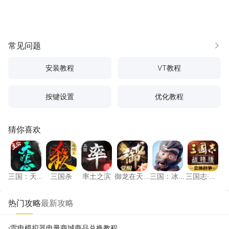
常见问题
更多
安装教程
VT教程
按键设置
优化教程
猜你喜欢
三国：天下归心
三国杀
率土之滨
御龙在天手游
三国：冰河时代
三国志
三国：天
三国杀
率土之滨
御龙在天
三国：冰
三国志·战
下归心
手游
河时代
略版
热门攻略
最新攻略
雷电模拟器电量商城商品兑换教程