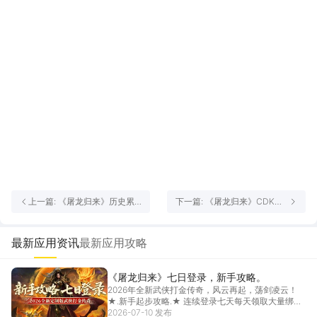
上一篇: 《屠龙归来》历史累
下一篇: 《屠龙归来》CDK礼
充活动
包码，新手攻略。
最新应用资讯
最新应用攻略
《屠龙归来》七日登录，新手攻略。
2026年全新武侠打金传奇，风云再起，荡剑凌云！
★.新手起步攻略.★ 连续登录七天每天领取大量绑
定...
2026-07-10 发布
[详情]