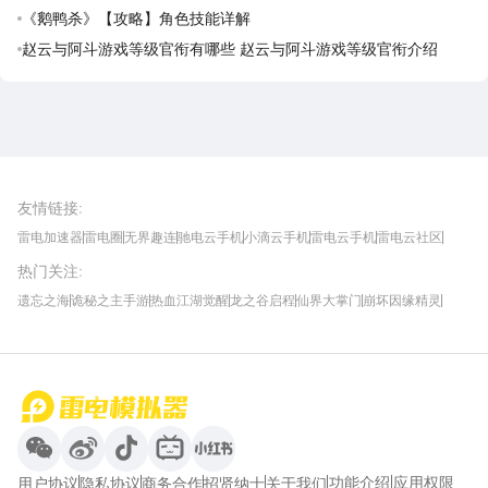
《鹅鸭杀》【攻略】角色技能详解
赵云与阿斗游戏等级官衔有哪些 赵云与阿斗游戏等级官衔介绍
雷电圈APP
下载
雷电模拟器官方手游平台, 下载享海量福利
友情链接
:
雷电加速器
雷电圈
无界趣连
驰电云手机
小滴云手机
雷电云手机
雷电云社区
趣氪8
游侠手游
4399游戏资讯
灵宝软件站
不凡游戏网
Gamekee
3G游戏网
热门关注
:
我爱vr网
华军软件园
八门神器
多特软件站
ZOL游戏
玩一玩游戏网
历趣APP下载
特玩游戏网
安卓下载
手游下载
遗忘之海
诡秘之主手游
热血江湖觉醒
龙之谷启程
仙界大掌门
崩坏因缘精灵
饥困荒野
粒粒的小人国
伊莫
白银之城
王者万象棋
望月
最新攻略
首页
微信
微博
抖音
哔哩哔哩
小红书
功能介绍
应用权限
用户协议
隐私协议
商务合作
招贤纳士
关于我们