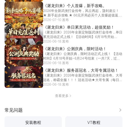
《屠龙归来》个人首爆，新手攻略。
2026年全新武侠打金传奇，风云再起，荡剑凌云！
★.新手起步攻略.★ 66元开局必买个人首爆超值返...
2026-07-10 发布
[详情]
《屠龙归来》单日累充活动，超值奖励！
《屠龙归来》2026年全新定制版武侠打金传奇，单日
累充活动正式上线！ 【活动时间】6月18号开始
（充...
2026-06-18 发布
[详情]
《屠龙归来》公测庆典，限时活动！
《屠龙归来》公测庆典，限时活动正式上线！ 【活动
时间】6月18号开始~6月24号结束（一共7天，过
期...
2026-06-18 发布
[详情]
《屠龙归来》服务器冠名，大哥专属活动！
《屠龙归来》2026年全新定制版武侠打金传奇。大哥
冠名，称霸全服！！！ 冠名活动★大哥专属（每日活
动...
2026-06-18 发布
[详情]
查看更多
常见问题
更多
安装教程
VT教程