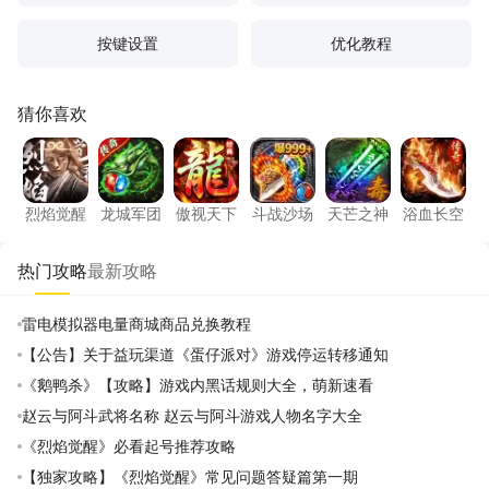
按键设置
优化教程
猜你喜欢
烈焰觉醒
龙城军团
傲视天下
斗战沙场
天芒之神
浴血长
烈焰觉醒
龙城军团
傲视天下
斗战沙场
天芒之神
浴血长空
热门攻略
最新攻略
雷电模拟器电量商城商品兑换教程
【公告】关于益玩渠道《蛋仔派对》游戏停运转移通知
《鹅鸭杀》【攻略】游戏内黑话规则大全，萌新速看
赵云与阿斗武将名称 赵云与阿斗游戏人物名字大全
《烈焰觉醒》必看起号推荐攻略
【独家攻略】《烈焰觉醒》常见问题答疑篇第一期