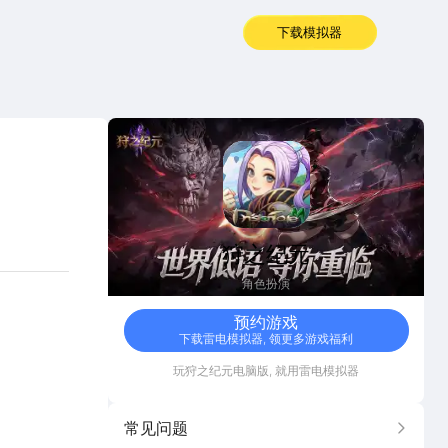
下载模拟器
狩之纪元
狩之纪元
角色扮演
预约游戏
下载雷电模拟器, 领更多游戏福利
玩
狩之纪元
电脑版, 就用雷电模拟器
常见问题
更多