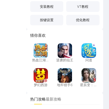
安装教程
VT教程
按键设置
优化教程
猜你喜欢
热血江湖：觉醒
逆袭的仙王
问道
热血江湖：
逆袭的仙王
问道
觉醒
梦幻西游
地牢猎手6
星辰变：归
梦幻西游
地牢猎手6
星辰变：归
来
热门攻略
最新攻略