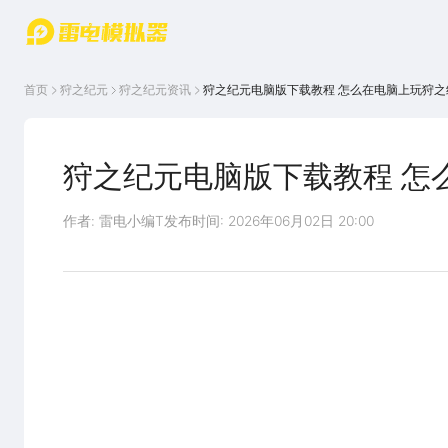
游戏中心
首页
游戏中
雷电圈
首页
狩之纪元
狩之纪元
资讯
狩之纪元电脑版下载教程 怎么在电脑上玩狩之
心
云游戏
游戏资
讯
官方论
坛
狩之纪元电脑版下载教程 怎
WIKI
作者: 雷电小编T
发布时间: 2026年06月02日 20:00