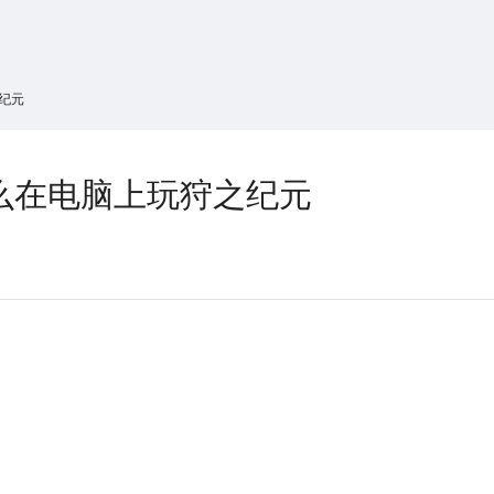
搜索
热搜游戏
纪元
么在电脑上玩狩之纪元