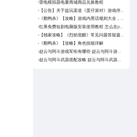
雷电模拟器电量商城商品兑换教程
《画狐
【公告】关于益玩渠道《蛋仔派对》游戏停运
《三国
转移通知
活动
《鹅鸭杀》【攻略】游戏内黑话规则大全，萌
美职
新速看
篮奇
红果免费短剧电脑版安装使用教程 怎么在pc
美职
端看红果免费短剧
奇迹
【独家攻略】《烈焰觉醒》常见问题答疑篇第
美职
一期
脑上
《鹅鸭杀》【攻略】角色技能详解
美职
迹梦
赵云与阿斗游戏军衔有哪些 赵云与阿斗游戏
台球
军衔对比
可用
赵云与阿斗武器搭配攻略 赵云与阿斗武器怎
台球
么搭配
预约