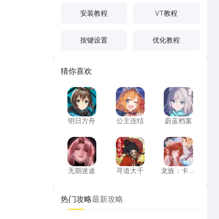
安装教程
VT教程
按键设置
优化教程
猜你喜欢
明日方舟
公主连结
蔚蓝档案
明日方舟
公主连结
蔚蓝档案
无期迷途
寻道大千
龙族：卡塞
无期迷途
寻道大千
龙族：卡塞
尔之门
热门攻略
最新攻略