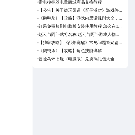
雷电模拟器电量商城商品兑换教程
《斗破
览
【公告】关于益玩渠道《蛋仔派对》游戏停运
《灵妖
转移通知
《鹅鸭杀》【攻略】游戏内黑话规则大全，萌
《灵
新速看
红果免费短剧电脑版安装使用教程 怎么在pc
《真魂
端看红果免费短剧
览
赵云与阿斗武将名称 赵云与阿斗游戏人物名
《勇者
字大全
一览
【独家攻略】《烈焰觉醒》常见问题答疑篇第
海岛
一期
可用
《鹅鸭杀》【攻略】角色技能详解
海岛
预约
冒险岛怀旧服（电脑版）兑换码礼包大全
海岛
2026 冒险岛怀旧服（电脑版）最新可用兑换
岛传
码CDK合集