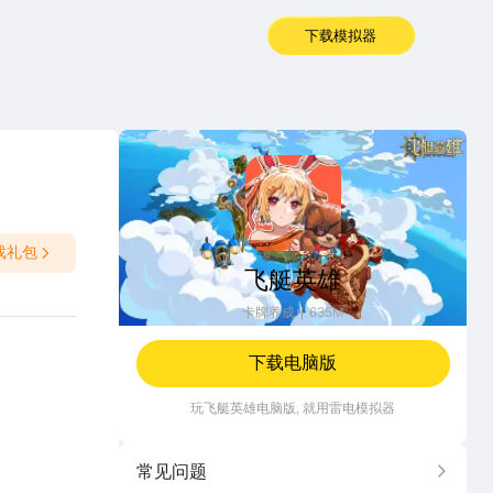
下载模拟器
飞艇英雄
戏礼包
飞艇英雄
卡牌养成
635M
下载电脑版
玩
飞艇英雄
电脑版, 就用雷电模拟器
常见问题
更多