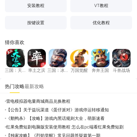
安装教程
VT教程
按键设置
优化教程
猜你喜欢
三国：天下归心
率土之滨
三国：冰河时代
万国觉醒
奔奔王国
斗兽战
三国：天
率土之滨
三国：冰
万国觉醒
奔奔王国
斗兽战场
下归心
河时代
热门攻略
最新攻略
雷电模拟器电量商城商品兑换教程
【公告】关于益玩渠道《蛋仔派对》游戏停运转移通知
《鹅鸭杀》【攻略】游戏内黑话规则大全，萌新速看
红果免费短剧电脑版安装使用教程 怎么在pc端看红果免费短剧
【独家攻略】《烈焰觉醒》常见问题答疑篇第一期