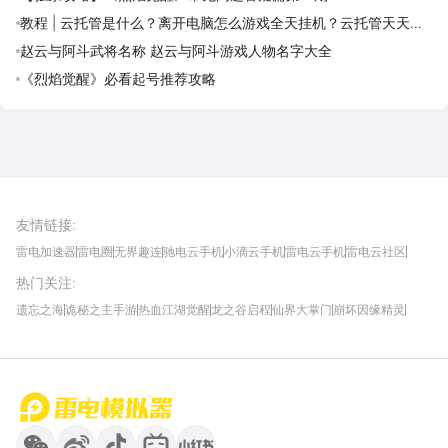
教程 | 云托管是什么？离开电脑怎么游戏全天挂机？云托管天天免
费领取攻略
赵云与阿斗武将名称 赵云与阿斗游戏人物名字大全
《烈焰觉醒》必看起号推荐攻略
雷电圈APP
下载
雷电模拟器官方手游平台, 下载享海量福利
友情链接
:
雷电加速器
雷电圈
无界趣连
驰电云手机
小滴云手机
雷电云手机
雷电云社区
趣氪8
游侠手游
4399游戏资讯
灵宝软件站
不凡游戏网
Gamekee
3G游戏网
热门关注
:
我爱vr网
华军软件园
八门神器
多特软件站
ZOL游戏
玩一玩游戏网
历趣APP下载
特玩游戏网
安卓下载
手游下载
遗忘之海
诡秘之主手游
热血江湖觉醒
龙之谷启程
仙界大掌门
崩坏因缘精灵
饥困荒野
粒粒的小人国
伊莫
白银之城
王者万象棋
望月
最新攻略
首页
微信
微博
抖音
哔哩哔哩
小红书