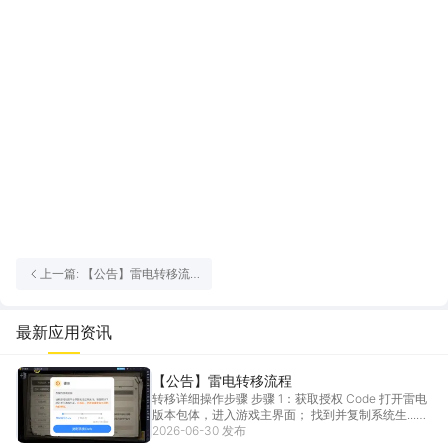
7月31日-8月2日
雷电渠道《荒野行动》
50元京东卡
100元京东卡
雷电活动Q群：1076830645（点击跳转）
上一篇: 【公告】雷电转移流
程
最新应用资讯
【公告】雷电转移流程
转移详细操作步骤 步骤 1：获取授权 Code 打开雷电
版本包体，进入游戏主界面； 找到并复制系统生...
2026-06-30 发布
[详情]