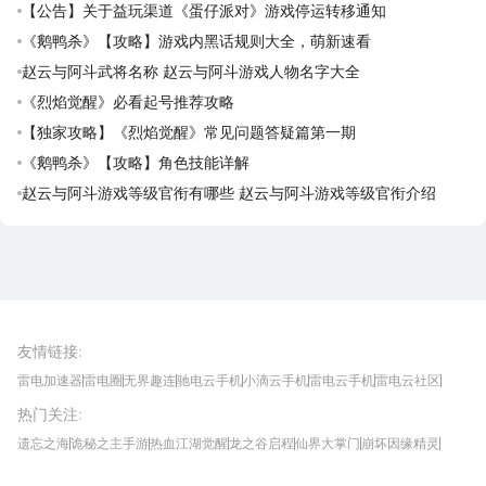
【公告】关于益玩渠道《蛋仔派对》游戏停运转移通知
《鹅鸭杀》【攻略】游戏内黑话规则大全，萌新速看
赵云与阿斗武将名称 赵云与阿斗游戏人物名字大全
《烈焰觉醒》必看起号推荐攻略
【独家攻略】《烈焰觉醒》常见问题答疑篇第一期
《鹅鸭杀》【攻略】角色技能详解
赵云与阿斗游戏等级官衔有哪些 赵云与阿斗游戏等级官衔介绍
雷电圈APP
下载
雷电模拟器官方手游平台, 下载享海量福利
友情链接
:
雷电加速器
雷电圈
无界趣连
驰电云手机
小滴云手机
雷电云手机
雷电云社区
趣氪8
游侠手游
4399游戏资讯
灵宝软件站
不凡游戏网
Gamekee
3G游戏网
热门关注
:
我爱vr网
华军软件园
八门神器
多特软件站
ZOL游戏
玩一玩游戏网
历趣APP下载
特玩游戏网
安卓下载
手游下载
遗忘之海
诡秘之主手游
热血江湖觉醒
龙之谷启程
仙界大掌门
崩坏因缘精灵
饥困荒野
粒粒的小人国
伊莫
白银之城
王者万象棋
望月
最新攻略