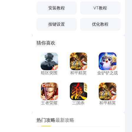
安装教程
VT教程
按键设置
优化教程
猜你喜欢
暗区突围
和平精英
金铲铲之战
暗区突围
和平精英
金铲铲之战
王者荣耀
三国杀
和平精英
王者荣耀
三国杀
和平精英
热门攻略
最新攻略