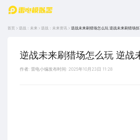
游戏中心
首页
游戏中
雷电圈
首页
逆战：未来
逆战：未来
资讯
逆战未来刷猎场怎么玩 逆战未来刷猎场技
心
云游戏
游戏资
讯
官方论
坛
逆战未来刷猎场怎么玩 逆战
WIKI
作者: 雷电小编
发布时间: 2025年10月23日 11:28