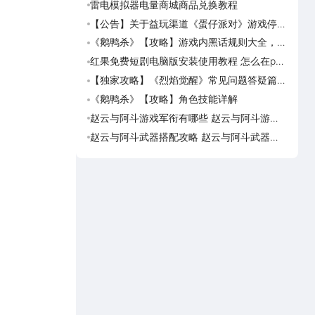
雷电模拟器电量商城商品兑换教程
崩坏
娘介
【公告】关于益玩渠道《蛋仔派对》游戏停运
崩坏
转移通知
灵海
《鹅鸭杀》【攻略】游戏内黑话规则大全，萌
崩坏
新速看
恰似
红果免费短剧电脑版安装使用教程 怎么在pc
崩坏
端看红果免费短剧
缘精
【独家攻略】《烈焰觉醒》常见问题答疑篇第
追逐
一期
约
《鹅鸭杀》【攻略】角色技能详解
追逐
候公
赵云与阿斗游戏军衔有哪些 赵云与阿斗游戏
斗罗
军衔对比
邪传
赵云与阿斗武器搭配攻略 赵云与阿斗武器怎
诡秘
么搭配
残影