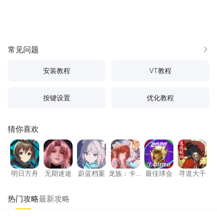
常见问题
更多
安装教程
VT教程
按键设置
优化教程
猜你喜欢
明日方舟
无期迷途
蔚蓝档案
龙族：卡塞尔之门
最佳球会
寻道大
明日方舟
无期迷途
蔚蓝档案
龙族：卡
最佳球会
寻道大千
塞尔之门
热门攻略
最新攻略