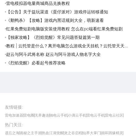
雷电模拟器电量商城商品兑换教程
【公告】关于益玩渠道《蛋仔派对》游戏停运转移通知
《鹅鸭杀》【攻略】游戏内黑话规则大全，萌新速看
红果免费短剧电脑版安装使用教程 怎么在pc端看红果免费短剧
【独家攻略】《烈焰觉醒》常见问题答疑篇第一期
教程 | 云托管是什么？离开电脑怎么游戏全天挂机？云托管天天免
费领取攻略
赵云与阿斗武将名称 赵云与阿斗游戏人物名字大全
《烈焰觉醒》必看起号推荐攻略
雷电圈APP
下载
雷电模拟器官方手游平台, 下载享海量福利
友情链接
:
雷电加速器
雷电圈
无界趣连
驰电云手机
小滴云手机
雷电云手机
雷电云社区
趣氪8
游侠手游
4399游戏资讯
灵宝软件站
不凡游戏网
Gamekee
3G游戏网
热门关注
:
我爱vr网
华军软件园
八门神器
多特软件站
ZOL游戏
玩一玩游戏网
历趣APP下载
特玩游戏网
安卓下载
手游下载
遗忘之海
诡秘之主手游
热血江湖觉醒
龙之谷启程
仙界大掌门
崩坏因缘精灵