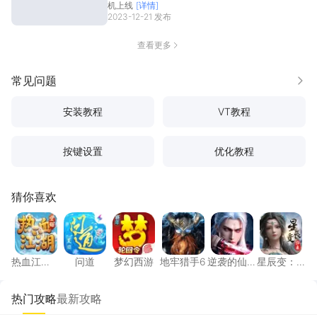
机上线
[详情]
2023-12-21 发布
查看更多
常见问题
更多
安装教程
VT教程
按键设置
优化教程
猜你喜欢
热血江湖：觉醒
问道
梦幻西游
地牢猎手6
逆袭的仙王
星辰变
热血江
问道
梦幻西游
地牢猎手6
逆袭的仙
星辰变：
湖：觉醒
王
归来
热门攻略
最新攻略