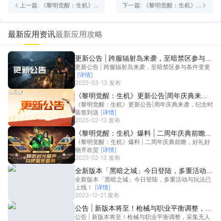
上一篇: 《黎明觉醒：生机》3
下一篇: 《黎明觉醒：生机》3
月21/22日策划优化
月15/16日策划优化
最新应用资讯
最新应用攻略
更新公告 | 跨服辐射岛来袭，至暗禁区参与条
更新公告 | 跨服辐射岛来袭，至暗禁区参与条件变更
件变更
[详情]
2025-03-13 发布
《黎明觉醒：生机》更新公告|周年庆典来
《黎明觉醒：生机》更新公告|周年庆典来袭，纪念时
袭，纪念时装签到送
装签到送
[详情]
2025-02-13 发布
《黎明觉醒：生机》爆料 | 二周年庆典前瞻，
《黎明觉醒：生机》爆料 | 二周年庆典前瞻，好礼好
好礼好物齐欢贺
物齐欢贺
[详情]
2025-02-13 发布
全新版本「黑暗之城」今日登陆，多重活动与
全新版本「黑暗之城」今日登陆，多重活动与玩法已
玩法已上线！
上线！
[详情]
2023-12-21 发布
公告 | 新版本将至！枪械与职业平衡调整，采
公告 | 新版本将至！枪械与职业平衡调整，采集无人
集无人机上线