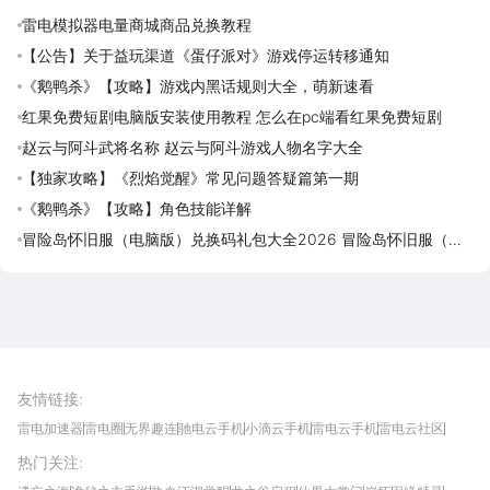
雷电模拟器电量商城商品兑换教程
【公告】关于益玩渠道《蛋仔派对》游戏停运转移通知
《鹅鸭杀》【攻略】游戏内黑话规则大全，萌新速看
红果免费短剧电脑版安装使用教程 怎么在pc端看红果免费短剧
赵云与阿斗武将名称 赵云与阿斗游戏人物名字大全
【独家攻略】《烈焰觉醒》常见问题答疑篇第一期
《鹅鸭杀》【攻略】角色技能详解
冒险岛怀旧服（电脑版）兑换码礼包大全2026 冒险岛怀旧服（电
脑版）最新可用兑换码CDK合集
雷电圈APP
下载
雷电模拟器官方手游平台, 下载享海量福利
友情链接
:
雷电加速器
雷电圈
无界趣连
驰电云手机
小滴云手机
雷电云手机
雷电云社区
趣氪8
游侠手游
4399游戏资讯
灵宝软件站
不凡游戏网
Gamekee
3G游戏网
热门关注
:
我爱vr网
华军软件园
八门神器
多特软件站
ZOL游戏
玩一玩游戏网
历趣APP下载
特玩游戏网
安卓下载
手游下载