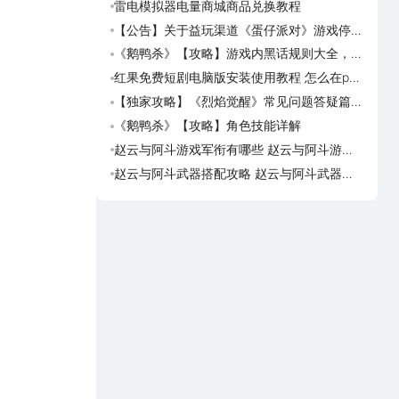
雷电模拟器电量商城商品兑换教程
《画狐
【公告】关于益玩渠道《蛋仔派对》游戏停运
《三国
转移通知
活动
《鹅鸭杀》【攻略】游戏内黑话规则大全，萌
美职
新速看
篮奇
红果免费短剧电脑版安装使用教程 怎么在pc
美职
端看红果免费短剧
奇迹
【独家攻略】《烈焰觉醒》常见问题答疑篇第
美职
一期
脑上
《鹅鸭杀》【攻略】角色技能详解
美职
迹梦
赵云与阿斗游戏军衔有哪些 赵云与阿斗游戏
台球
军衔对比
可用
赵云与阿斗武器搭配攻略 赵云与阿斗武器怎
台球
么搭配
预约