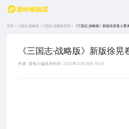
游戏中心
首页
游戏中
雷电圈
首页
三国志·战略版
三国志·战略版
资讯
《三国志·战略版》新版徐晃卷土重
心
云游戏
游戏资
讯
官方论
坛
《三国志·战略版》新版徐晃
WIKI
作者: 雷电小编
发布时间: 2023年01月29日 16:03