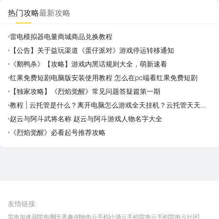
热门攻略
最新攻略
雷电模拟器电量商城商品兑换教程
【公告】关于益玩渠道《蛋仔派对》游戏停运转移通知
《鹅鸭杀》【攻略】游戏内黑话规则大全，萌新速看
红果免费短剧电脑版安装使用教程 怎么在pc端看红果免费短剧
【独家攻略】《烈焰觉醒》常见问题答疑篇第一期
教程 | 云托管是什么？离开电脑怎么游戏全天挂机？云托管天天免
费领取攻略
赵云与阿斗武将名称 赵云与阿斗游戏人物名字大全
《烈焰觉醒》必看起号推荐攻略
雷电圈APP
下载
雷电模拟器官方手游平台, 下载享海量福利
友情链接
:
雷电加速器
雷电圈
无界趣连
驰电云手机
小滴云手机
雷电云手机
雷电云社区