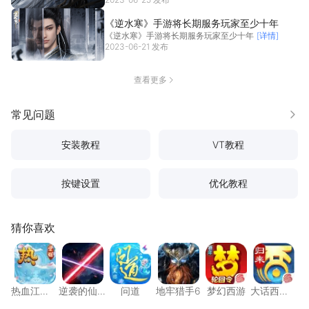
《逆水寒》手游将长期服务玩家至少十年
《逆水寒》手游将长期服务玩家至少十年
[详情]
2023-06-21 发布
查看更多
常见问题
更多
安装教程
VT教程
按键设置
优化教程
猜你喜欢
热血江湖：觉醒
逆袭的仙王
问道
地牢猎手6
梦幻西游
大话西
热血江
逆袭的仙
问道
地牢猎手6
梦幻西游
大话西
湖：觉醒
王
游：归来