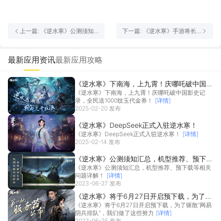
上一篇: 《逆水寒》公测须知
下一篇: 《逆水寒》手游将长
汇总，机型推荐、预下载等相
期服务玩家至少十年
关问题详解！
最新应用资讯
最新应用攻略
《逆水寒》下南海，上九霄！庆哪吒破中国影
《逆水寒》下南海，上九霄！庆哪吒破中国影史记
史记录，全民送1000纹玉代金券！
录，全民送1000纹玉代金券！
[详情]
2025-02-20 发布
《逆水寒》DeepSeek正式入驻逆水寒！
《逆水寒》DeepSeek正式入驻逆水寒！
[详情]
2025-02-14 发布
《逆水寒》公测须知汇总，机型推荐、预下载
《逆水寒》公测须知汇总，机型推荐、预下载等相关
等相关问题详解！
问题详解！
[详情]
2023-06-27 发布
《逆水寒》将于6月27日开启预下载，为了驱
《逆水寒》将于6月27日开启预下载，为了驱散“网易
散“网易阴兵排队”，我们做了这些努力
阴兵排队”，我们做了这些努力
[详情]
2023-06-25 发布