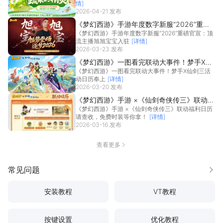
情]
2026-04-21 发布
《梦幻西游》手游年度数字新服“2026”重磅
《梦幻西游》手游年度数字新服“2026”重磅官宣：顶
官宣：顶流主播旭旭宝宝入驻
流主播旭旭宝宝入驻
[详情]
2026-03-23 发布
《梦幻西游》一图看完联动大事件！梦手X仙
《梦幻西游》一图看完联动大事件！梦手X仙剑三活
剑三活动日历奉上
动日历奉上
[详情]
2026-03-20 发布
《梦幻西游》手游 ×《仙剑奇侠传三》联动福
《梦幻西游》手游 ×《仙剑奇侠传三》联动福利日历
利日历请查收，免费时装等你拿！
请查收，免费时装等你拿！
[详情]
2026-03-16 发布
查看更多
常见问题
更多
安装教程
VT教程
按键设置
优化教程