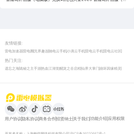
脑版）最新可用兑换码CDK合集
雷电圈APP
下载
雷电模拟器官方手游平台, 下载享海量福利
友情链接
:
雷电加速器
雷电圈
无界趣连
驰电云手机
小滴云手机
雷电云手机
雷电云社区
趣氪8
游侠手游
4399游戏资讯
灵宝软件站
不凡游戏网
Gamekee
3G游戏网
热门关注
:
我爱vr网
华军软件园
八门神器
多特软件站
ZOL游戏
玩一玩游戏网
历趣APP下载
特玩游戏网
安卓下载
手游下载
遗忘之海
诡秘之主手游
热血江湖觉醒
龙之谷启程
仙界大掌门
崩坏因缘精灵
饥困荒野
粒粒的小人国
伊莫
白银之城
王者万象棋
望月
最新攻略
首页
微信
微博
抖音
哔哩哔哩
小红书
功能介绍
应用权限
用户协议
隐私协议
商务合作
招贤纳士
关于我们
开发者名称：上海畅指网络科技有限公司
沪ICP备16020667号-1