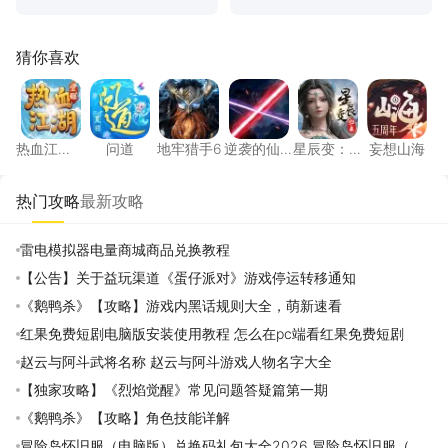
猜你喜欢
热血江湖：觉醒
问道
地牢猎手6
逆袭的仙王
星辰变：归来
妄想山
热血江
问道
地牢猎手6
逆袭的仙
星辰变：
妄想山海
湖：觉醒
王
归来
热门攻略
最新攻略
雷电模拟器电量商城商品兑换教程
【公告】关于益玩渠道《蛋仔派对》游戏停运转移通知
《鹅鸭杀》【攻略】游戏内黑话规则大全，萌新速看
红果免费短剧电脑版安装使用教程 怎么在pc端看红果免费短剧
赵云与阿斗武将名称 赵云与阿斗游戏人物名字大全
【独家攻略】《烈焰觉醒》常见问题答疑篇第一期
《鹅鸭杀》【攻略】角色技能详解
冒险岛怀旧服（电脑版）兑换码礼包大全2026 冒险岛怀旧服（电