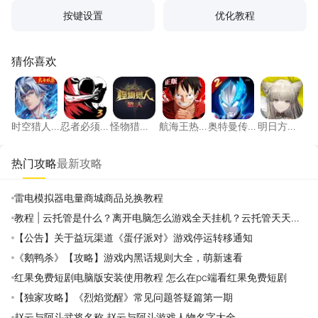
按键设置
优化教程
猜你喜欢
时空猎人·觉醒
忍者必须死3
怪物猎人：旅人
航海王热血航线
奥特曼传奇英雄
明日方
时空猎人·
忍者必须
怪物猎
航海王热
奥特曼传
明日方
觉醒
死3
人：旅人
血航线
奇英雄2
舟：终末
地
热门攻略
最新攻略
雷电模拟器电量商城商品兑换教程
教程 | 云托管是什么？离开电脑怎么游戏全天挂机？云托管天天免
费领取攻略
【公告】关于益玩渠道《蛋仔派对》游戏停运转移通知
《鹅鸭杀》【攻略】游戏内黑话规则大全，萌新速看
红果免费短剧电脑版安装使用教程 怎么在pc端看红果免费短剧
【独家攻略】《烈焰觉醒》常见问题答疑篇第一期
赵云与阿斗武将名称 赵云与阿斗游戏人物名字大全