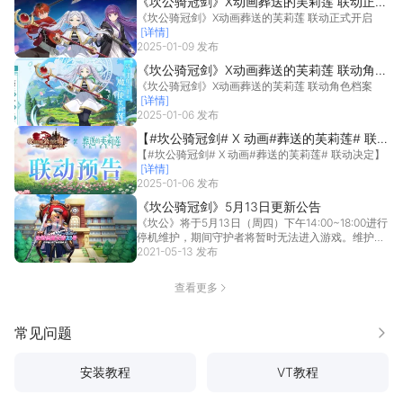
《坎公骑冠剑》X动画葬送的芙莉莲 联动正式
《坎公骑冠剑》X动画葬送的芙莉莲 联动正式开启
开启
[详情]
2025-01-09 发布
《坎公骑冠剑》X动画葬送的芙莉莲 联动角色
《坎公骑冠剑》X动画葬送的芙莉莲 联动角色档案
档案
[详情]
2025-01-06 发布
【#坎公骑冠剑# X 动画#葬送的芙莉莲# 联
【#坎公骑冠剑# X 动画#葬送的芙莉莲# 联动决定】
动决定】
[详情]
2025-01-06 发布
《坎公骑冠剑》5月13日更新公告
《坎公》将于5月13日（周四）下午14:00~18:00进行
停机维护，期间守护者将暂时无法进入游戏。维护结
束后，我们将奉上更新谢礼：钻石*700+体力*100，
2021-05-13 发布
请移步邮箱查收。期间给大家带来的不便，我们深表
歉意，感谢大家的支持与理解！
[详情]
查看更多
常见问题
更多
安装教程
VT教程