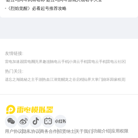
《烈焰觉醒》必看起号推荐攻略
雷电圈APP
下载
雷电模拟器官方手游平台, 下载享海量福利
友情链接
:
雷电加速器
雷电圈
无界趣连
驰电云手机
小滴云手机
雷电云手机
雷电云社区
趣氪8
游侠手游
4399游戏资讯
灵宝软件站
不凡游戏网
Gamekee
3G游戏网
热门关注
:
我爱vr网
华军软件园
八门神器
多特软件站
ZOL游戏
玩一玩游戏网
历趣APP下载
特玩游戏网
安卓下载
手游下载
遗忘之海
诡秘之主手游
热血江湖觉醒
龙之谷启程
仙界大掌门
崩坏因缘精灵
饥困荒野
粒粒的小人国
伊莫
白银之城
王者万象棋
望月
最新攻略
首页
微信
微博
抖音
哔哩哔哩
小红书
功能介绍
应用权限
用户协议
隐私协议
商务合作
招贤纳士
关于我们