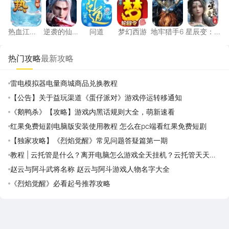
热血江
逆袭的仙
问道
梦幻西游
地牢猎手6
星辰变：
湖：觉醒
王
归来
热门攻略
最新攻略
雷电模拟器电量商城商品兑换教程
【公告】关于益玩渠道《蛋仔派对》游戏停运转移通知
《鹅鸭杀》【攻略】游戏内黑话规则大全，萌新速看
红果免费短剧电脑版安装使用教程 怎么在pc端看红果免费短剧
【独家攻略】《烈焰觉醒》常见问题答疑篇第一期
教程 | 云托管是什么？离开电脑怎么游戏全天挂机？云托管天天免
费领取攻略
赵云与阿斗武将名称 赵云与阿斗游戏人物名字大全
《烈焰觉醒》必看起号推荐攻略
雷电圈APP
下载