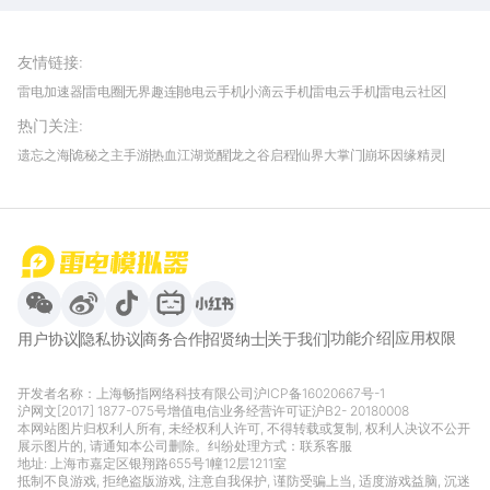
雷电模拟器官方手游平台, 下载享海量福利
友情链接
:
雷电加速器
雷电圈
无界趣连
驰电云手机
小滴云手机
雷电云手机
雷电云社区
趣氪8
游侠手游
4399游戏资讯
灵宝软件站
不凡游戏网
Gamekee
3G游戏网
热门关注
:
我爱vr网
华军软件园
八门神器
多特软件站
ZOL游戏
玩一玩游戏网
历趣APP下载
特玩游戏网
安卓下载
手游下载
遗忘之海
诡秘之主手游
热血江湖觉醒
龙之谷启程
仙界大掌门
崩坏因缘精灵
饥困荒野
粒粒的小人国
伊莫
白银之城
王者万象棋
望月
最新攻略
首页
微信
微博
抖音
哔哩哔哩
小红书
功能介绍
应用权限
用户协议
隐私协议
商务合作
招贤纳士
关于我们
开发者名称：上海畅指网络科技有限公司
沪ICP备16020667号-1
沪网文[2017] 1877-075号
增值电信业务经营许可证沪B2- 20180008
本网站图片归权利人所有, 未经权利人许可, 不得转载或复制, 权利人决议不公开
展示图片的, 请通知本公司删除。纠纷处理方式：
联系客服
地址: 上海市嘉定区银翔路655号1幢12层1211室
抵制不良游戏, 拒绝盗版游戏, 注意自我保护, 谨防受骗上当, 适度游戏益脑, 沉迷