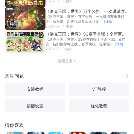
2026-07-15 发布
《洛克王国：世界》万字公告，一次讲清赛季
《洛克王国：世界》万字公告，一次讲清赛季新精
新精灵、新系统、新优化以及后续计划！
灵、新系统、新优化以及后续计划！
[详情]
2026-07-14 发布
《洛克王国：世界》S3赛季首曝！全新区
《洛克王国：世界》S3赛季首曝！全新区域、新精
域、新精灵、新剧情即将上线，赛季快报一篇
灵、新剧情即将上线，赛季快报一篇掌握！
[详情]
掌握！
2026-07-10 发布
查看更多
常见问题
更多
安装教程
VT教程
按键设置
优化教程
猜你喜欢
热血江湖：觉醒
逆袭的仙王
问道
梦幻西游
地牢猎手6
星辰变