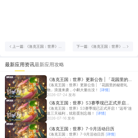
上一篇: 《洛克王国：世界》
下一篇: 《洛克王国：世界》5
更新公告丨「梦境流浪者」时
月26日优化通知
装上新，新传说精灵「凡鹰」
登场
最新应用资讯
最新应用攻略
《洛克王国：世界》更新公告 | 「花园里的秘
《洛克王国：世界》更新公告 | 「花园里的秘密礼
密礼物」浪漫来袭，小鹬大量出没！
物」浪漫来袭，小鹬大量出没！
[详情]
2026-07-24 发布
《洛克王国：世界》S3赛季现已正式开启！
《洛克王国：世界》S3赛季现已正式开启！“远哥”连
“远哥”连送三天福利，炫彩蛋别忘领！
送三天福利，炫彩蛋别忘领！
[详情]
2026-07-16 发布
《洛克王国：世界》7-9月活动日历
《洛克王国：世界》7-9月活动日历
[详情]