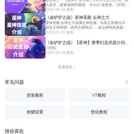
到【星神】
入星河，探索诸神的领域。 &nbsp; 欢迎来...
[详情]
2026-04-22 发布
《金铲铲之战》星神圣殿 众神之力
星神圣殿 众神之力深渊之神亚索、众星之神索拉卡、
财富之神阿狸、秩序之神凯尔……各位神明风格迥
异，有些...
2026-04-20 发布
[详情]
《金铲铲之战》【星神】赛季幻灵武器介绍来
[详情]
袭~
2026-04-20 发布
查看更多
常见问题
更多
安装教程
VT教程
按键设置
优化教程
猜你喜欢