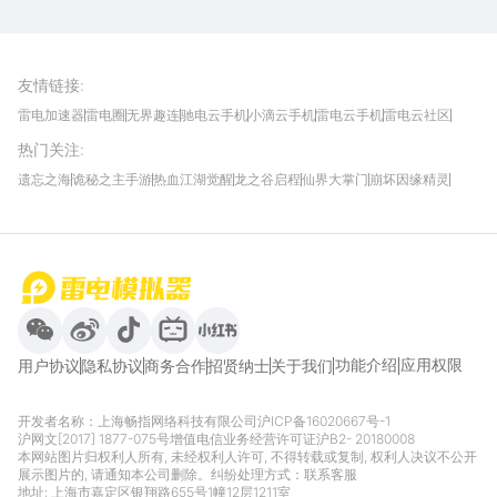
雷电圈APP
下载
雷电模拟器官方手游平台, 下载享海量福利
友情链接
:
雷电加速器
雷电圈
无界趣连
驰电云手机
小滴云手机
雷电云手机
雷电云社区
趣氪8
游侠手游
4399游戏资讯
灵宝软件站
不凡游戏网
Gamekee
3G游戏网
热门关注
:
我爱vr网
华军软件园
八门神器
多特软件站
ZOL游戏
玩一玩游戏网
历趣APP下载
特玩游戏网
安卓下载
手游下载
遗忘之海
诡秘之主手游
热血江湖觉醒
龙之谷启程
仙界大掌门
崩坏因缘精灵
饥困荒野
粒粒的小人国
伊莫
白银之城
王者万象棋
望月
最新攻略
首页
微信
微博
抖音
哔哩哔哩
小红书
功能介绍
应用权限
用户协议
隐私协议
商务合作
招贤纳士
关于我们
开发者名称：上海畅指网络科技有限公司
沪ICP备16020667号-1
沪网文[2017] 1877-075号
增值电信业务经营许可证沪B2- 20180008
本网站图片归权利人所有, 未经权利人许可, 不得转载或复制, 权利人决议不公开
展示图片的, 请通知本公司删除。纠纷处理方式：
联系客服
地址: 上海市嘉定区银翔路655号1幢12层1211室