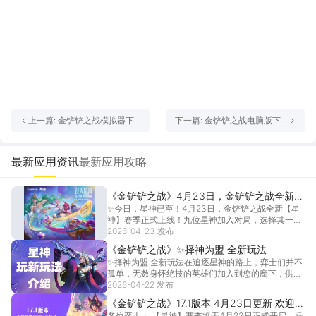
上一篇: 金铲铲之战模拟器下
下一篇: 金铲铲之战电脑版下
载 哪个模拟器玩金铲铲比较顺
载教程 金铲铲之战电脑版怎么
畅
下载
最新应用资讯
最新应用攻略
《金铲铲之战》4月23日，金铲铲之战全新
✨今日，星神已至！4月23日，金铲铲之战全新【星
【星神】赛季正式上线！
神】赛季正式上线！九位星神加入对局，选择其一，
与其结...
2026-04-23 发布
[详情]
《金铲铲之战》✨择神为盟 全新玩法
✨择神为盟 全新玩法在追逐星神的路上，弈士们并不
孤单，无数身怀绝技的英雄们加入到您的麾下，供您
调遣。...
2026-04-22 发布
[详情]
《金铲铲之战》17.1版本 4月23日更新 欢迎来
​​各位弈士： 【星神】赛季将于4月23日正式开启，跃