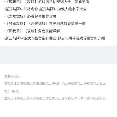
《鹅鸭杀》【攻略】游戏内黑话规则大全，萌新速看
赵云与阿斗武将名称 赵云与阿斗游戏人物名字大全
《烈焰觉醒》必看起号推荐攻略
【独家攻略】《烈焰觉醒》常见问题答疑篇第一期
《鹅鸭杀》【攻略】角色技能详解
赵云与阿斗游戏等级官衔有哪些 赵云与阿斗游戏等级官衔介绍
雷电圈APP
下载
雷电模拟器官方手游平台, 下载享海量福利
友情链接
:
雷电加速器
雷电圈
无界趣连
驰电云手机
小滴云手机
雷电云手机
雷电云社区
趣氪8
游侠手游
4399游戏资讯
灵宝软件站
不凡游戏网
Gamekee
3G游戏网
热门关注
:
我爱vr网
华军软件园
八门神器
多特软件站
ZOL游戏
玩一玩游戏网
历趣APP下载
特玩游戏网
安卓下载
手游下载
遗忘之海
诡秘之主手游
热血江湖觉醒
龙之谷启程
仙界大掌门
崩坏因缘精灵
饥困荒野
粒粒的小人国
伊莫
白银之城
王者万象棋
望月
最新攻略