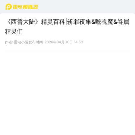
首页
《西普大陆》精灵百科|斩罪夜隼&噬魂魔&眷属
精灵们
作者: 雷电小编
发布时间: 2026年04月30日 14:50