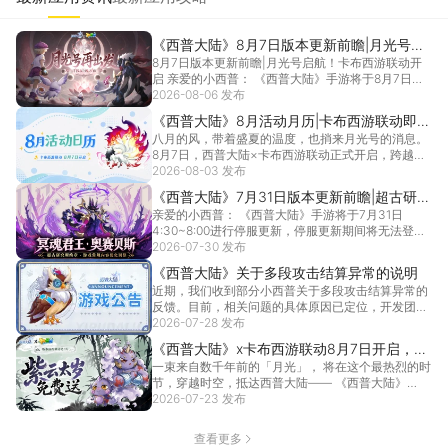
《西普大陆》8月7日版本更新前瞻|月光号启
8月7日版本更新前瞻|月光号启航！卡布西游联动开
航！卡布西游联动开启
启 亲爱的小西普： 《西普大陆》手游将于8月7日
4:...
2026-08-06 发布
[详情]
《西普大陆》8月活动月历|卡布西游联动即将
八月的风，带着盛夏的温度，也捎来月光号的消息。
开启，远古BOSS登场
8月7日，西普大陆×卡布西游联动正式开启，跨越时
空而...
2026-08-03 发布
[详情]
《西普大陆》7月31日版本更新前瞻|超古研究
亲爱的小西普： 《西普大陆》手游将于7月31日
所终章开启，系列活动优化调整
4:30~8:00进行停服更新，停服更新期间将无法登
录...
2026-07-30 发布
[详情]
《西普大陆》关于多段攻击结算异常的说明
近期，我们收到部分小西普关于多段攻击结算异常的
反馈。目前，相关问题的具体原因已定位，开发团队
正在加紧...
2026-07-28 发布
[详情]
《西普大陆》x卡布西游联动8月7日开启，紫
一束来自数千年前的「月光」， 将在这个最热烈的时
云太岁免费送！
节，穿越时空，抵达西普大陆—— 《西普大陆》
×《卡布...
2026-07-23 发布
[详情]
查看更多