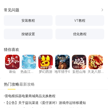
常见问题
更多
安装教程
VT教程
按键设置
优化教程
猜你喜欢
诛仙
热血江湖：觉醒
梦幻西游
地牢猎手6
妄想山海
天龙八
诛仙
热血江
梦幻西游
地牢猎手6
妄想山海
天龙八部
湖：觉醒
手游
热门攻略
最新攻略
雷电模拟器电量商城商品兑换教程
【公告】关于益玩渠道《蛋仔派对》游戏停运转移通知