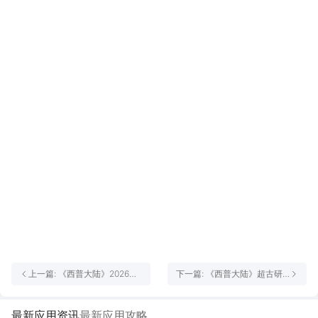
上一篇: 《西普大陆》2026年
下一篇: 《西普大陆》超古研
4月30日不停服更新问题修复
究所4月30日上线|探索超古空
说明
间，挑战霸主精灵
最新应用资讯
最新应用攻略