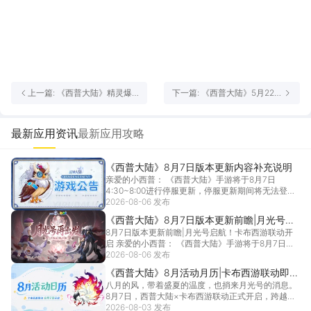
上一篇: 《西普大陆》精灵爆
下一篇: 《西普大陆》5月22日
料|九大新精灵即将登场
版本前瞻|枢机龙王主题活动开
启，费尔斯迎来强化
最新应用资讯
最新应用攻略
《西普大陆》8月7日版本更新内容补充说明
亲爱的小西普： 《西普大陆》手游将于8月7日
4:30~8:00进行停服更新，停服更新期间将无法登录
游...
2026-08-06 发布
[详情]
《西普大陆》8月7日版本更新前瞻|月光号启
8月7日版本更新前瞻|月光号启航！卡布西游联动开
航！卡布西游联动开启
启 亲爱的小西普： 《西普大陆》手游将于8月7日
4:...
2026-08-06 发布
[详情]
《西普大陆》8月活动月历|卡布西游联动即将
八月的风，带着盛夏的温度，也捎来月光号的消息。
开启，远古BOSS登场
8月7日，西普大陆×卡布西游联动正式开启，跨越时
空而...
2026-08-03 发布
[详情]