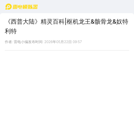
首页
《西普大陆》精灵百科|枢机龙王&骸骨龙&奴特
利特
作者: 雷电小编
发布时间: 2026年05月22日 09:57