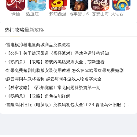
诛仙
热血江
梦幻西游
地牢猎手6
妄想山海
大话西
湖：觉醒
游：归来
热门攻略
最新攻略
雷电模拟器电量商城商品兑换教程
【公告】关于益玩渠道《蛋仔派对》游戏停运转移通知
《鹅鸭杀》【攻略】游戏内黑话规则大全，萌新速看
红果免费短剧电脑版安装使用教程 怎么在pc端看红果免费短剧
赵云与阿斗武将名称 赵云与阿斗游戏人物名字大全
【独家攻略】《烈焰觉醒》常见问题答疑篇第一期
《鹅鸭杀》【攻略】角色技能详解
冒险岛怀旧服（电脑版）兑换码礼包大全2026 冒险岛怀旧服（电
脑版）最新可用兑换码CDK合集
雷电圈APP
下载
雷电模拟器官方手游平台, 下载享海量福利