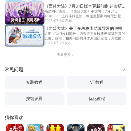
《西普大陆》7月31日版本更新前瞻|超古研究
亲爱的小西普： 《西普大陆》手游将于7月31日
所终章开启，系列活动优化调整
4:30~8:00进行停服更新，停服更新期间将无法登
录...
2026-07-30 发布
[详情]
《西普大陆》关于多段攻击结算异常的说明
近期，我们收到部分小西普关于多段攻击结算异常的
反馈。目前，相关问题的具体原因已定位，开发团队
正在加紧...
2026-07-28 发布
[详情]
查看更多
常见问题
更多
安装教程
VT教程
按键设置
优化教程
猜你喜欢
诛仙
热血江湖：觉醒
梦幻西游
地牢猎手6
妄想山海
大话西