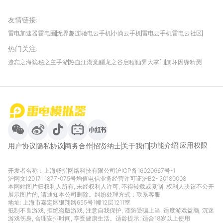
友情链接
:
雷电加速器
雷电圈
无界趣连
驰电云手机
小滴云手机
雷电云手机
雷电云社区
趣氪8
游侠手游
4399游戏资讯
灵宝软件站
不凡游戏网
Gamekee
3G游戏网
热门关注
:
我爱vr网
华军软件园
八门神器
多特软件站
ZOL游戏
玩一玩游戏网
历趣APP下载
特玩游戏网
安卓下载
手游下载
遗忘之海
诡秘之主手游
热血江湖觉醒
龙之谷启程
仙界大掌门
崩坏因缘精灵
饥困荒野
粒粒的小人国
伊莫
白银之城
王者万象棋
望月
最新攻略
首页
微信
微博
抖音
哔哩哔哩
小红书
功能介绍
应用权限
用户协议
隐私协议
商务合作
招贤纳士
关于我们
开发者名称：上海畅指网络科技有限公司
沪ICP备16020667号-1
沪网文[2017] 1877-075号
增值电信业务经营许可证沪B2- 20180008
本网站图片归权利人所有, 未经权利人许可, 不得转载或复制, 权利人决议不公开
展示图片的, 请通知本公司删除。纠纷处理方式：
联系客服
地址: 上海市嘉定区银翔路655号1幢12层1211室
抵制不良游戏, 拒绝盗版游戏, 注意自我保护, 谨防受骗上当, 适度游戏益脑, 沉迷
游戏伤身, 合理安排时间, 享受健康生活。适龄提示: 适合18岁以上使用