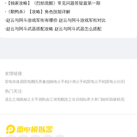
【独家攻略】《烈焰觉醒》常见问题答疑篇第一期
《鹅鸭杀》【攻略】角色技能详解
赵云与阿斗游戏军衔有哪些 赵云与阿斗游戏军衔对比
赵云与阿斗武器搭配攻略 赵云与阿斗武器怎么搭配
雷电圈APP
下载
雷电模拟器官方手游平台, 下载享海量福利
友情链接
:
雷电加速器
雷电圈
无界趣连
驰电云手机
小滴云手机
雷电云手机
雷电云社区
趣氪8
游侠手游
4399游戏资讯
灵宝软件站
不凡游戏网
Gamekee
3G游戏网
热门关注
:
我爱vr网
华军软件园
八门神器
多特软件站
ZOL游戏
玩一玩游戏网
历趣APP下载
特玩游戏网
安卓下载
手游下载
遗忘之海
诡秘之主手游
热血江湖觉醒
龙之谷启程
仙界大掌门
崩坏因缘精灵
饥困荒野
粒粒的小人国
伊莫
白银之城
王者万象棋
望月
最新攻略
首页
微信
微博
抖音
哔哩哔哩
小红书