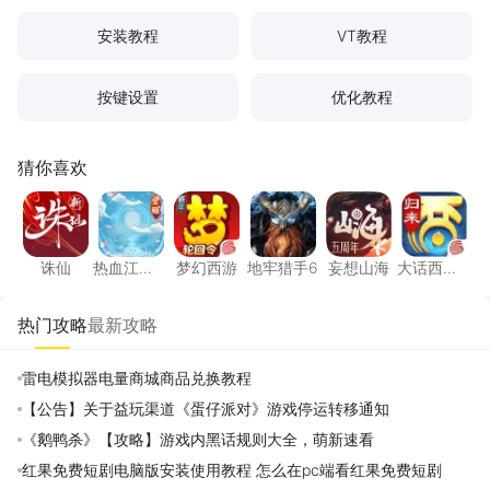
安装教程
VT教程
按键设置
优化教程
猜你喜欢
诛仙
热血江湖：觉醒
梦幻西游
地牢猎手6
妄想山海
大话西
诛仙
热血江
梦幻西游
地牢猎手6
妄想山海
大话西
湖：觉醒
游：归来
热门攻略
最新攻略
雷电模拟器电量商城商品兑换教程
【公告】关于益玩渠道《蛋仔派对》游戏停运转移通知
《鹅鸭杀》【攻略】游戏内黑话规则大全，萌新速看
红果免费短剧电脑版安装使用教程 怎么在pc端看红果免费短剧