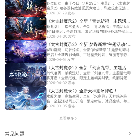
各位仙友：由于今日（7月29日）凌晨起，《太古封
异常问题说明
魔录2》服务器持续遭受恶意攻击，导致玩家无法登
录游戏...
2026-07-29 发布
[详情]
《太古封魔录2》全新「青龙祈福」主题活动
苍龙临世，瑞气盈天。全新「青龙祈福」主题活动5
5月1日盛启
月1日盛启，全新战魂、限定华服与绚丽外观静候上
仙祈福获...
2026-04-30 发布
[详情]
《太古封魔录2》全新“梦蝶新章”主题活动4月
蝶影翩跹，幻梦惊尘。全新“梦蝶新章”主题活动即将
17日开启！
开启！全新蝶影仙尊、主题精美时装、绚丽背景静候
上仙祈...
2026-04-16 发布
[详情]
《太古封魔录2》全新「剑凌九霄」主题活动
剑气凌霄，破晓澄明。全新「剑凌九霄」主题活动即
开启！
将开启！全新战魂、限定主题精美时装、绚丽背景静
候上仙祈...
2026-04-02 发布
[详情]
《太古封魔录2》全新天神踏冰降临！
水凝为躯，寒极生灵。全新「水寒灵」天神踏冰降
临！全新活动同步开启，限定时装、冰晶坐骑、每日
红包豪礼，...
2026-03-05 发布
[详情]
查看更多
常见问题
更多