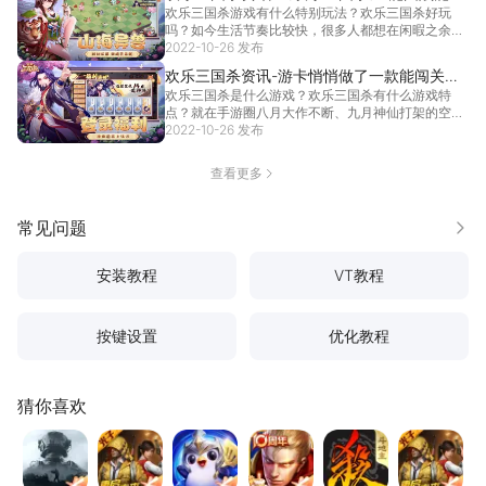
欢乐三国杀游戏有什么特别玩法？欢乐三国杀好玩
地主
吗？如今生活节奏比较快，很多人都想在闲暇之余玩
玩休闲游戏放松一下，另外最好还带有竞技性，能和
2022-10-26 发布
朋友组队开黑或者PK一下，也是朋友间的一种乐趣。
欢乐三国杀资讯-游卡悄悄做了一款能闯关的
如果能把休闲和竞技相结合，然后在手机上随时随地
欢乐三国杀是什么游戏？欢乐三国杀有什么游戏特
“Q版三国杀”
可以玩，又不会消耗太多时间，会不会更火呢？10月
点？就在手游圈八月大作不断、九月神仙打架的空
26日《欢乐三国杀》上线公测，满足休闲竞技全部条
档，一向不怎么喜欢刷存在感的游卡悄悄上线了一款
2022-10-26 发布
件，一起来看看！
[详情]
Q版的《欢乐三国杀》。游卡是在原版的基础上稍加
改动，做了一款Q版复刻；不过大家先不用急着“蒸”
查看更多
起来，就目前游戏中的内容来看，《欢乐三国杀》要
比互通版和手杀版要表现好很多。
[详情]
常见问题
更多
安装教程
VT教程
按键设置
优化教程
猜你喜欢
暗区突围
和平精英
金铲铲之战
王者荣耀
三国杀
和平精