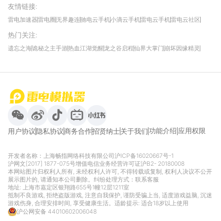
友情链接
:
雷电加速器
雷电圈
无界趣连
驰电云手机
小滴云手机
雷电云手机
雷电云社区
趣氪8
游侠手游
4399游戏资讯
灵宝软件站
不凡游戏网
Gamekee
3G游戏网
热门关注
:
我爱vr网
华军软件园
八门神器
多特软件站
ZOL游戏
玩一玩游戏网
历趣APP下载
特玩游戏网
安卓下载
手游下载
遗忘之海
诡秘之主手游
热血江湖觉醒
龙之谷启程
仙界大掌门
崩坏因缘精灵
饥困荒野
粒粒的小人国
伊莫
白银之城
王者万象棋
望月
最新攻略
首页
微信
微博
抖音
哔哩哔哩
小红书
功能介绍
应用权限
用户协议
隐私协议
商务合作
招贤纳士
关于我们
开发者名称：上海畅指网络科技有限公司
沪ICP备16020667号-1
沪网文[2017] 1877-075号
增值电信业务经营许可证沪B2- 20180008
本网站图片归权利人所有, 未经权利人许可, 不得转载或复制, 权利人决议不公开
展示图片的, 请通知本公司删除。纠纷处理方式：
联系客服
地址: 上海市嘉定区银翔路655号1幢12层1211室
抵制不良游戏, 拒绝盗版游戏, 注意自我保护, 谨防受骗上当, 适度游戏益脑, 沉迷
游戏伤身, 合理安排时间, 享受健康生活。适龄提示: 适合18岁以上使用
沪公网安备 44010602006048