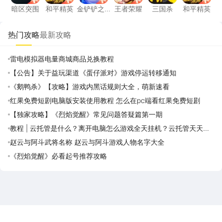
暗区突围
和平精英
金铲铲之
王者荣耀
三国杀
和平精英
战
热门攻略
最新攻略
雷电模拟器电量商城商品兑换教程
【公告】关于益玩渠道《蛋仔派对》游戏停运转移通知
《鹅鸭杀》【攻略】游戏内黑话规则大全，萌新速看
红果免费短剧电脑版安装使用教程 怎么在pc端看红果免费短剧
【独家攻略】《烈焰觉醒》常见问题答疑篇第一期
教程 | 云托管是什么？离开电脑怎么游戏全天挂机？云托管天天免
费领取攻略
赵云与阿斗武将名称 赵云与阿斗游戏人物名字大全
《烈焰觉醒》必看起号推荐攻略
雷电圈APP
下载
雷电模拟器官方手游平台, 下载享海量福利