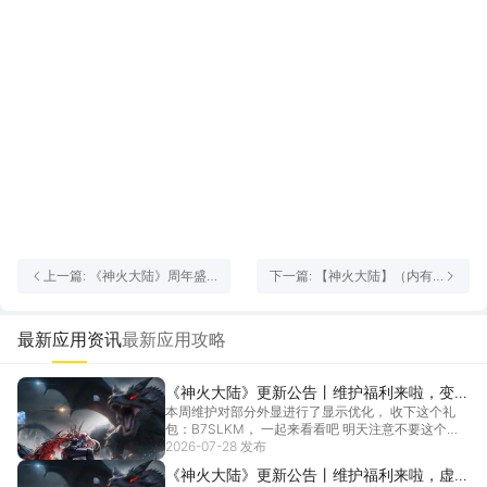
上一篇: 《神火大陆》周年盛
下一篇: 【神火大陆】（内有
宴狂欢活动
好礼）首个节庆主题变形绕体
上线，破浪游龙炫酷登场
最新应用资讯
最新应用攻略
《神火大陆》更新公告丨维护福利来啦，变形
本周维护对部分外显进行了显示优化， 收下这个礼
坐骑：山岳兽炫酷返场！聚宝盆，钻石祈愿限
包：B7SLKM， 一起来看看吧 明天注意不要这个时
时启动~
段...
2026-07-28 发布
[详情]
《神火大陆》更新公告丨维护福利来啦，虚空