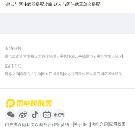
赵云与阿斗武器搭配攻略 赵云与阿斗武器怎么搭配
雷电圈APP
下载
雷电模拟器官方手游平台, 下载享海量福利
友情链接
:
雷电加速器
雷电圈
无界趣连
驰电云手机
小滴云手机
雷电云手机
雷电云社区
趣氪8
游侠手游
4399游戏资讯
灵宝软件站
不凡游戏网
Gamekee
3G游戏网
热门关注
:
我爱vr网
华军软件园
八门神器
多特软件站
ZOL游戏
玩一玩游戏网
历趣APP下载
特玩游戏网
安卓下载
手游下载
遗忘之海
诡秘之主手游
热血江湖觉醒
龙之谷启程
仙界大掌门
崩坏因缘精灵
饥困荒野
粒粒的小人国
伊莫
白银之城
王者万象棋
望月
最新攻略
首页
微信
微博
抖音
哔哩哔哩
小红书
功能介绍
应用权限
用户协议
隐私协议
商务合作
招贤纳士
关于我们