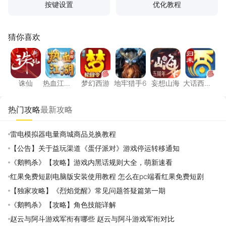
按键设置
优化教程
猜你喜欢
诛仙
热血江湖：觉醒
梦幻西游
地牢猎手6
妄想山海
大话西
诛仙
热血江
梦幻西游
地牢猎手6
妄想山海
大话西
湖：觉醒
游：归来
热门攻略
最新攻略
雷电模拟器电量商城商品兑换教程
【公告】关于益玩渠道《蛋仔派对》游戏停运转移通知
《鹅鸭杀》【攻略】游戏内黑话规则大全，萌新速看
红果免费短剧电脑版安装使用教程 怎么在pc端看红果免费短剧
【独家攻略】《烈焰觉醒》常见问题答疑篇第一期
《鹅鸭杀》【攻略】角色技能详解
赵云与阿斗游戏军衔有哪些 赵云与阿斗游戏军衔对比