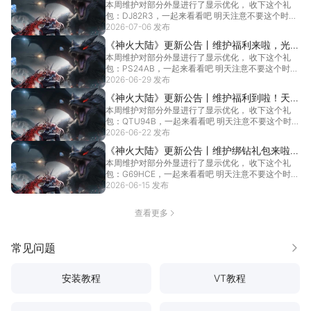
本周维护对部分外显进行了显示优化， 收下这个礼
帝者变形坐骑炫酷返场！聚宝盆，钻石祈愿限
包：DJ82R3，一起来看看吧 明天注意不要这个时段
时启动~
进...
2026-07-06 发布
[详情]
《神火大陆》更新公告丨维护福利来啦，光暗
本周维护对部分外显进行了显示优化， 收下这个礼
之叹一念神魔炫酷返场！聚宝盆，钻石祈愿限
包：PS24AB，一起来看看吧 明天注意不要这个时段
时启动~
进...
2026-06-29 发布
[详情]
《神火大陆》更新公告丨维护福利到啦！天神
本周维护对部分外显进行了显示优化， 收下这个礼
召唤变形坐骑冰火巨龙破空返场，冰魄羽翼碎
包：QTU94B，一起来看看吧 明天注意不要这个时段
冰来袭~
进...
2026-06-22 发布
[详情]
《神火大陆》更新公告丨维护绑钻礼包来啦~
本周维护对部分外显进行了显示优化， 收下这个礼
秘境探宝来袭，变形绕体神机觉醒破空返场！
包：G69HCE，一起来看看吧 明天注意不要这个时段
进...
2026-06-15 发布
[详情]
查看更多
常见问题
更多
安装教程
VT教程