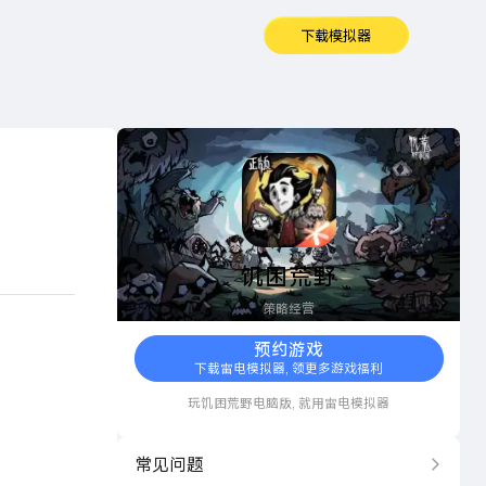
下载模拟器
饥困荒野
饥困荒野
策略经营
预约游戏
下载雷电模拟器, 领更多游戏福利
玩
饥困荒野
电脑版, 就用雷电模拟器
常见问题
更多