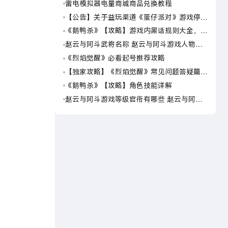
雷电模拟器电量商城商品兑换教程
原神
【公告】关于益玩渠道《蛋仔派对》游戏停运
原神
转移通知
《鹅鸭杀》【攻略】游戏内黑话规则大全，萌
原神7
新速看
线
赵云与阿斗武将名称 赵云与阿斗游戏人物名
《梦
字大全
法获
《烈焰觉醒》必看起号推荐攻略
《寒
【独家攻略】《烈焰觉醒》常见问题答疑篇第
《寒
一期
《鹅鸭杀》【攻略】角色技能详解
《寒
赵云与阿斗游戏等级官衔有哪些 赵云与阿斗
《寒
游戏等级官衔介绍