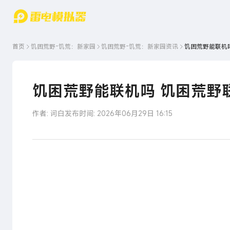
游戏中心
首页
游戏中
雷电圈
首页
饥困荒野-饥荒：新家园
饥困荒野-饥荒：新家园
资讯
饥困荒野能联机
心
云游戏
游戏资
讯
官方论
坛
饥困荒野能联机吗 饥困荒野
WIKI
作者: 词白
发布时间: 2026年06月29日 16:15