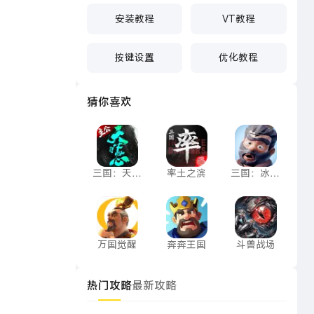
安装教程
VT教程
按键设置
优化教程
猜你喜欢
三国：天下归心
率土之滨
三国：冰河
三国：天下
率土之滨
三国：冰河
归心
时代
万国觉醒
奔奔王国
斗兽战场
万国觉醒
奔奔王国
斗兽战场
热门攻略
最新攻略