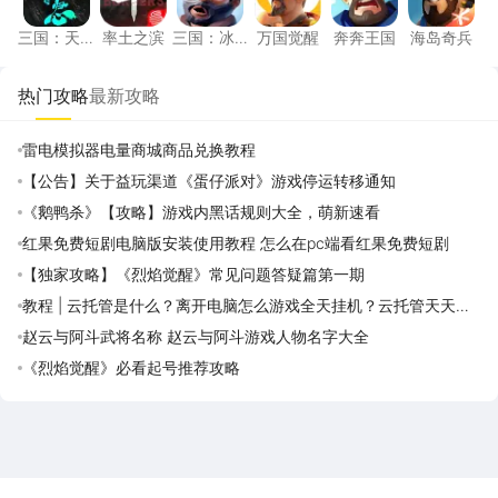
三国：天
率土之滨
三国：冰
万国觉醒
奔奔王国
海岛奇兵
下归心
河时代
热门攻略
最新攻略
雷电模拟器电量商城商品兑换教程
【公告】关于益玩渠道《蛋仔派对》游戏停运转移通知
《鹅鸭杀》【攻略】游戏内黑话规则大全，萌新速看
红果免费短剧电脑版安装使用教程 怎么在pc端看红果免费短剧
【独家攻略】《烈焰觉醒》常见问题答疑篇第一期
教程 | 云托管是什么？离开电脑怎么游戏全天挂机？云托管天天免
费领取攻略
赵云与阿斗武将名称 赵云与阿斗游戏人物名字大全
《烈焰觉醒》必看起号推荐攻略
雷电圈APP
下载
雷电模拟器官方手游平台, 下载享海量福利