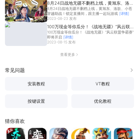
8月24日战地无疆不删档上线，黄旭东、洛
8月24日战地无疆不删档上线，黄旭东、洛歆、小苍
歆、小苍穿越助战！锁定直播间，跟主播一起
穿越助战！锁定直播间，跟主播一起玩游戏
[详情]
玩游戏
2023-08-23 发布
100万现金等你瓜分！《战地无疆》“风云联
100万现金等你瓜分！《战地无疆》“风云联盟争霸赛”
盟争霸赛”即将开启
即将开启
[详情]
2023-08-15 发布
查看更多
常见问题
更多
安装教程
VT教程
按键设置
优化教程
猜你喜欢
三国：天下归心
率土之滨
三国：冰河时代
万国觉醒
奔奔王国
海岛奇