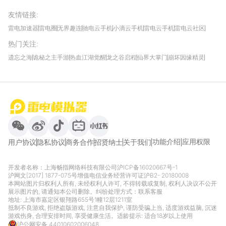
友情链接
:
雷电加速器
雷电圈
无界趣连
驰电云手机
小滴云手机
雷电云手机
雷电云社区
趣氪8
游侠手游
4399游戏资讯
灵宝软件站
不凡游戏网
Gamekee
3G游戏网
热门关注
:
我爱vr网
华军软件园
八门神器
多特软件站
ZOL游戏
玩一玩游戏网
历趣APP下载
特玩游戏网
安卓下载
手游下载
遗忘之海
诡秘之主手游
热血江湖觉醒
龙之谷启程
仙界大掌门
崩坏因缘精灵
饥困荒野
粒粒的小人国
伊莫
白银之城
王者万象棋
望月
最新攻略
首页
微信
微博
抖音
哔哩哔哩
小红书
功能介绍
应用权限
用户协议
隐私协议
商务合作
招贤纳士
关于我们
开发者名称：上海畅指网络科技有限公司
沪ICP备16020667号-1
沪网文[2017] 1877-075号
增值电信业务经营许可证沪B2- 20180008
本网站图片归权利人所有, 未经权利人许可, 不得转载或复制, 权利人决议不公开
展示图片的, 请通知本公司删除。纠纷处理方式：
联系客服
地址: 上海市嘉定区银翔路655号1幢12层1211室
抵制不良游戏, 拒绝盗版游戏, 注意自我保护, 谨防受骗上当, 适度游戏益脑, 沉迷
游戏伤身, 合理安排时间, 享受健康生活。适龄提示: 适合18岁以上使用
沪公网安备 44010602006048