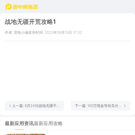
首页
战地无疆开荒攻略1
作者: 雷电小编
发布时间: 2023年08月15日 17:32
上一篇: 8月24日战地无疆不删
下一篇: 100万现金等你瓜分！
档上线，黄旭东、洛歆、小苍
《战地无疆》“风云联盟争霸
穿越助战！锁定直播间，跟主
赛”即将开启
播一起玩游戏
最新应用资讯
最新应用攻略