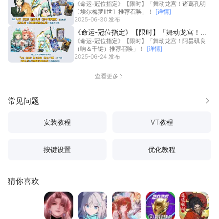
《命运-冠位指定》【限时】「舞动龙宫！诸葛孔明
葛孔明〔埃尔梅罗II世〕推荐召唤」！
〔埃尔梅罗II世〕推荐召唤」！
[详情]
2025-06-30 发布
《命运-冠位指定》【限时】「舞动龙宫！阿
《命运-冠位指定》【限时】「舞动龙宫！阿昙矶良
昙矶良（响＆千键）推荐召唤」！
（响＆千键）推荐召唤」！
[详情]
2025-06-24 发布
查看更多
常见问题
更多
安装教程
VT教程
按键设置
优化教程
猜你喜欢
明日方舟
无期迷途
蔚蓝档案
龙族：卡塞尔之门
最佳球会
寻道大