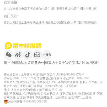
友情链接
:
雷电加速器
雷电圈
无界趣连
驰电云手机
小滴云手机
雷电云手机
雷电云社区
趣氪8
游侠手游
4399游戏资讯
灵宝软件站
不凡游戏网
Gamekee
3G游戏网
热门关注
:
我爱vr网
华军软件园
八门神器
多特软件站
ZOL游戏
玩一玩游戏网
历趣APP下载
特玩游戏网
安卓下载
手游下载
遗忘之海
诡秘之主手游
热血江湖觉醒
龙之谷启程
仙界大掌门
崩坏因缘精灵
饥困荒野
粒粒的小人国
伊莫
白银之城
王者万象棋
望月
最新攻略
首页
微信
微博
抖音
哔哩哔哩
小红书
功能介绍
应用权限
用户协议
隐私协议
商务合作
招贤纳士
关于我们
开发者名称：上海畅指网络科技有限公司
沪ICP备16020667号-1
沪网文[2017] 1877-075号
增值电信业务经营许可证沪B2- 20180008
本网站图片归权利人所有, 未经权利人许可, 不得转载或复制, 权利人决议不公开
展示图片的, 请通知本公司删除。纠纷处理方式：
联系客服
地址: 上海市嘉定区银翔路655号1幢12层1211室
抵制不良游戏, 拒绝盗版游戏, 注意自我保护, 谨防受骗上当, 适度游戏益脑, 沉迷
游戏伤身, 合理安排时间, 享受健康生活。适龄提示: 适合18岁以上使用
沪公网安备 44010602006048