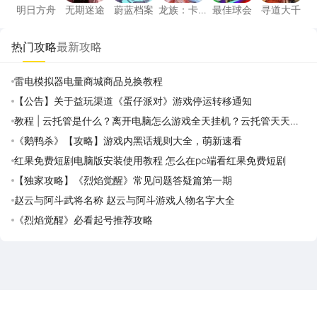
明日方舟
无期迷途
蔚蓝档案
龙族：卡
最佳球会
寻道大千
塞尔之门
热门攻略
最新攻略
雷电模拟器电量商城商品兑换教程
【公告】关于益玩渠道《蛋仔派对》游戏停运转移通知
教程 | 云托管是什么？离开电脑怎么游戏全天挂机？云托管天天免
费领取攻略
《鹅鸭杀》【攻略】游戏内黑话规则大全，萌新速看
红果免费短剧电脑版安装使用教程 怎么在pc端看红果免费短剧
【独家攻略】《烈焰觉醒》常见问题答疑篇第一期
赵云与阿斗武将名称 赵云与阿斗游戏人物名字大全
《烈焰觉醒》必看起号推荐攻略
雷电圈APP
下载
雷电模拟器官方手游平台, 下载享海量福利