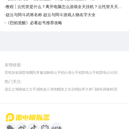
教程 | 云托管是什么？离开电脑怎么游戏全天挂机？云托管天天免
费领取攻略
赵云与阿斗武将名称 赵云与阿斗游戏人物名字大全
《烈焰觉醒》必看起号推荐攻略
雷电圈APP
下载
雷电模拟器官方手游平台, 下载享海量福利
友情链接
:
雷电加速器
雷电圈
无界趣连
驰电云手机
小滴云手机
雷电云手机
雷电云社区
趣氪8
游侠手游
4399游戏资讯
灵宝软件站
不凡游戏网
Gamekee
3G游戏网
热门关注
:
我爱vr网
华军软件园
八门神器
多特软件站
ZOL游戏
玩一玩游戏网
历趣APP下载
特玩游戏网
安卓下载
手游下载
遗忘之海
诡秘之主手游
热血江湖觉醒
龙之谷启程
仙界大掌门
崩坏因缘精灵
饥困荒野
粒粒的小人国
伊莫
白银之城
王者万象棋
望月
最新攻略
首页
微信
微博
抖音
哔哩哔哩
小红书