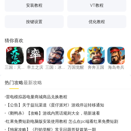
安装教程
VT教程
按键设置
优化教程
猜你喜欢
三国：天下归心
率土之滨
三国：冰河时代
万国觉醒
奔奔王国
海岛奇
三国：天
率土之滨
三国：冰
万国觉醒
奔奔王国
海岛奇兵
下归心
河时代
热门攻略
最新攻略
雷电模拟器电量商城商品兑换教程
【公告】关于益玩渠道《蛋仔派对》游戏停运转移通知
《鹅鸭杀》【攻略】游戏内黑话规则大全，萌新速看
红果免费短剧电脑版安装使用教程 怎么在pc端看红果免费短剧
【独家攻略】《烈焰觉醒》常见问题答疑篇第一期