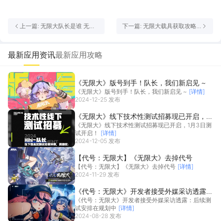
上一篇: 无限大队长是谁 无限
下一篇: 无限大载具获取攻略
大队长介绍
无限大载具怎么获取
最新应用资讯
最新应用攻略
《无限大》版号到手！队长，我们新启见 ~
《无限大》版号到手！队长，我们新启见 ~
[详情]
2024-12-25 发布
《无限大》线下技术性测试招募现已开启，1
《无限大》线下技术性测试招募现已开启，1月3日测
月3日测试开启！
试开启！
[详情]
2024-12-05 发布
【代号：无限大】《无限大》去掉代号
【代号：无限大】《无限大》去掉代号
[详情]
2024-11-29 发布
《代号：无限大》开发者接受外媒采访透露：
《代号：无限大》开发者接受外媒采访透露：后续测
后续测试安排在规划中
试安排在规划中
[详情]
2024-08-28 发布