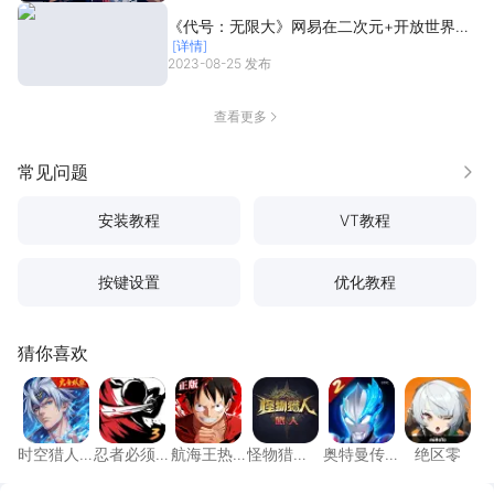
《代号：无限大》网易在二次元+开放世界题
[详情]
材上给出了一份答卷
2023-08-25 发布
查看更多
常见问题
更多
安装教程
VT教程
按键设置
优化教程
猜你喜欢
时空猎人·觉醒
忍者必须死3
航海王热血航线
怪物猎人：旅人
奥特曼传奇英雄
绝区零
时空猎人·
忍者必须
航海王热
怪物猎
奥特曼传
绝区零
觉醒
死3
血航线
人：旅人
奇英雄2