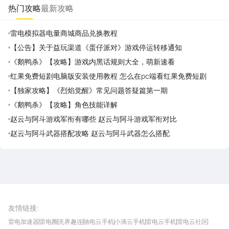
热门攻略
最新攻略
雷电模拟器电量商城商品兑换教程
【公告】关于益玩渠道《蛋仔派对》游戏停运转移通知
《鹅鸭杀》【攻略】游戏内黑话规则大全，萌新速看
红果免费短剧电脑版安装使用教程 怎么在pc端看红果免费短剧
【独家攻略】《烈焰觉醒》常见问题答疑篇第一期
《鹅鸭杀》【攻略】角色技能详解
赵云与阿斗游戏军衔有哪些 赵云与阿斗游戏军衔对比
赵云与阿斗武器搭配攻略 赵云与阿斗武器怎么搭配
雷电圈APP
下载
雷电模拟器官方手游平台, 下载享海量福利
友情链接
:
雷电加速器
雷电圈
无界趣连
驰电云手机
小滴云手机
雷电云手机
雷电云社区