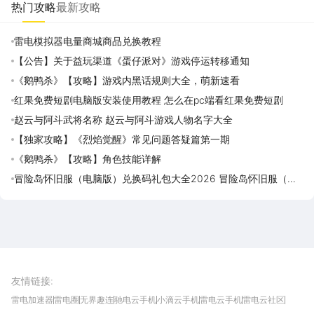
热门攻略
最新攻略
雷电模拟器电量商城商品兑换教程
【公告】关于益玩渠道《蛋仔派对》游戏停运转移通知
《鹅鸭杀》【攻略】游戏内黑话规则大全，萌新速看
红果免费短剧电脑版安装使用教程 怎么在pc端看红果免费短剧
赵云与阿斗武将名称 赵云与阿斗游戏人物名字大全
【独家攻略】《烈焰觉醒》常见问题答疑篇第一期
《鹅鸭杀》【攻略】角色技能详解
冒险岛怀旧服（电脑版）兑换码礼包大全2026 冒险岛怀旧服（电
脑版）最新可用兑换码CDK合集
雷电圈APP
下载
雷电模拟器官方手游平台, 下载享海量福利
友情链接
:
雷电加速器
雷电圈
无界趣连
驰电云手机
小滴云手机
雷电云手机
雷电云社区
趣氪8
游侠手游
4399游戏资讯
灵宝软件站
不凡游戏网
Gamekee
3G游戏网