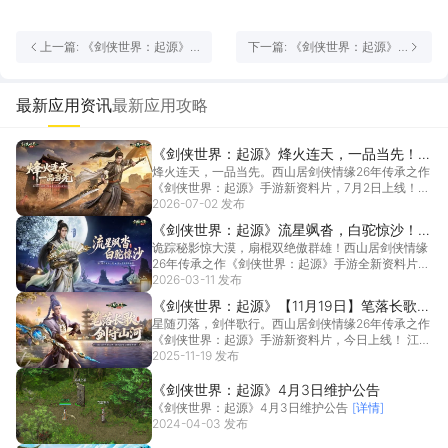
上一篇: 《剑侠世界：起源》
下一篇: 《剑侠世界：起源》
攻略-职业篇-气武当门派攻略
职业篇-袖箭唐门门派攻略
最新应用资讯
最新应用攻略
《剑侠世界：起源》烽火连天，一品当先！新
烽火连天，一品当先。西山居剑侠情缘26年传承之作
资料片上线！
《剑侠世界：起源》手游新资料片，7月2日上线！边
塞烽...
2026-07-02 发布
[详情]
《剑侠世界：起源》流星飒沓，白驼惊沙！新
诡踪秘影惊大漠，扇棍双绝傲群雄！西山居剑侠情缘
资料片公测
26年传承之作《剑侠世界：起源》手游全新资料片今
日正式...
2026-03-11 发布
[详情]
《剑侠世界：起源》【11月19日】笔落长歌，
星随刃落，剑伴歌行。西山居剑侠情缘26年传承之作
剑守山河！新资料片上线！
《剑侠世界：起源》手游新资料片，今日上线！ 江湖
风云...
2025-11-19 发布
[详情]
《剑侠世界：起源》4月3日维护公告
《剑侠世界：起源》4月3日维护公告
[详情]
2024-04-03 发布