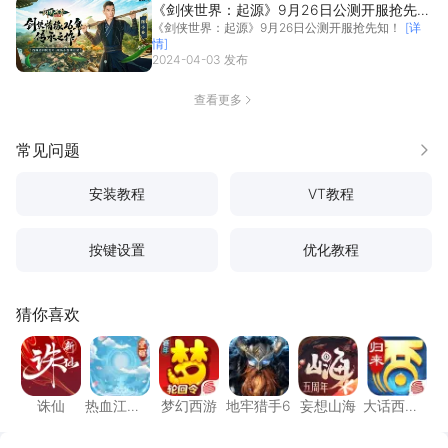
《剑侠世界：起源》9月26日公测开服抢先
《剑侠世界：起源》9月26日公测开服抢先知！
[详
知！
情]
2024-04-03 发布
查看更多
常见问题
更多
安装教程
VT教程
按键设置
优化教程
猜你喜欢
诛仙
热血江湖：觉醒
梦幻西游
地牢猎手6
妄想山海
大话西
诛仙
热血江
梦幻西游
地牢猎手6
妄想山海
大话西
湖：觉醒
游：归来