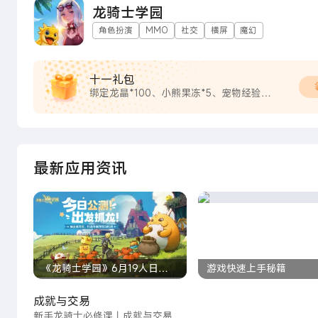
龙骑士学园
角色扮演
MMO
社交
横屏
魔幻
十一礼包
绑定龙晶*100、小熊果冻*5、宠物经验
*2500
最新应用资讯
《龙骑士学园》6月19人日公
游戏快速上手秘籍
测开启！
成就与交易
新手龙骑士必修课丨成就与交易