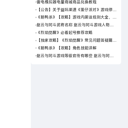
雷电模拟器电量商城商品兑换教程
海岛
可用
【公告】关于益玩渠道《蛋仔派对》游戏停运
海岛
转移通知
预约
《鹅鸭杀》【攻略】游戏内黑话规则大全，萌
海岛
新速看
岛传
赵云与阿斗武将名称 赵云与阿斗游戏人物名
海岛
字大全
荐下
《烈焰觉醒》必看起号推荐攻略
仙逆
世界
【独家攻略】《烈焰觉醒》常见问题答疑篇第
仙逆
一期
界在
《鹅鸭杀》【攻略】角色技能详解
仙逆
玩仙
赵云与阿斗游戏等级官衔有哪些 赵云与阿斗
仙逆
游戏等级官衔介绍
模拟