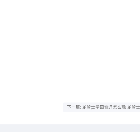
下一篇: 龙骑士学园奇遇怎么玩 龙骑
奇遇探险攻略