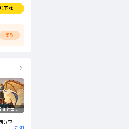
即下载
领取
更多
略 龙骑士学
间分享
[详情]