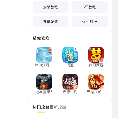
安装教程
VT教程
按键设置
优化教程
猜你喜欢
热血江湖：觉醒
问道
梦幻西游
热血江湖：
问道
梦幻西游
觉醒
地牢猎手6
妄想山海
天龙八部手
地牢猎手6
妄想山海
天龙八部手
游
热门攻略
最新攻略