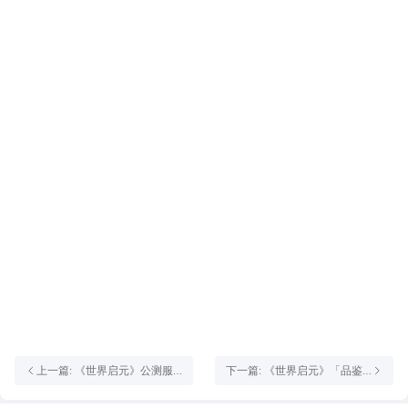
上一篇: 《世界启元》公测服
下一篇: 《世界启元》「品鉴
务器名称公示
测试」定档6月28日，好玩的
策略并不贵！