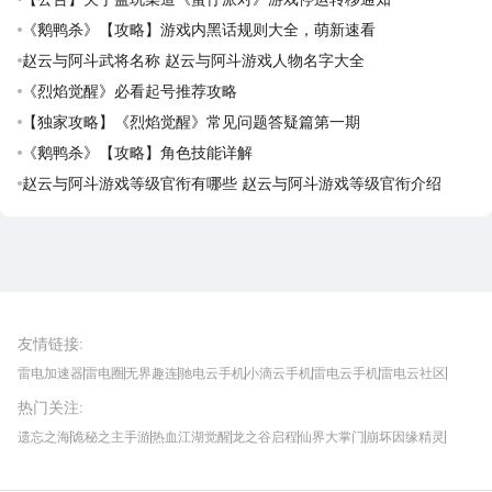
《鹅鸭杀》【攻略】游戏内黑话规则大全，萌新速看
赵云与阿斗武将名称 赵云与阿斗游戏人物名字大全
《烈焰觉醒》必看起号推荐攻略
【独家攻略】《烈焰觉醒》常见问题答疑篇第一期
《鹅鸭杀》【攻略】角色技能详解
赵云与阿斗游戏等级官衔有哪些 赵云与阿斗游戏等级官衔介绍
雷电圈APP
下载
雷电模拟器官方手游平台, 下载享海量福利
友情链接
:
雷电加速器
雷电圈
无界趣连
驰电云手机
小滴云手机
雷电云手机
雷电云社区
趣氪8
游侠手游
4399游戏资讯
灵宝软件站
不凡游戏网
Gamekee
3G游戏网
热门关注
:
我爱vr网
华军软件园
八门神器
多特软件站
ZOL游戏
玩一玩游戏网
历趣APP下载
特玩游戏网
安卓下载
手游下载
遗忘之海
诡秘之主手游
热血江湖觉醒
龙之谷启程
仙界大掌门
崩坏因缘精灵
饥困荒野
粒粒的小人国
伊莫
白银之城
王者万象棋
望月
最新攻略