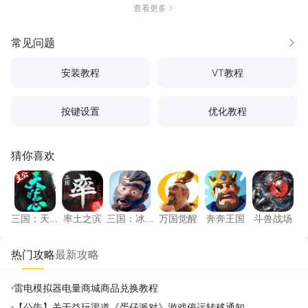
查看更多
常见问题
更多
安装教程
VT教程
按键设置
优化教程
猜你喜欢
三国：天下归心
率土之滨
三国：冰河时代
万国觉醒
奔奔王国
斗兽战
三国：天
率土之滨
三国：冰
万国觉醒
奔奔王国
斗兽战场
下归心
河时代
热门攻略
最新攻略
雷电模拟器电量商城商品兑换教程
【公告】关于益玩渠道《蛋仔派对》游戏停运转移通知