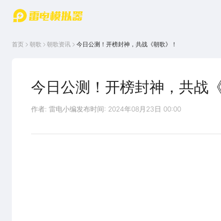
游戏中心
首页
游戏中
雷电圈
首页
朝歌
朝歌
资讯
今日公测！开榜封神，共战《朝歌》！
心
云游戏
游戏资
讯
官方论
坛
今日公测！开榜封神，共战
WIKI
作者: 雷电小编
发布时间: 2024年08月23日 00:00