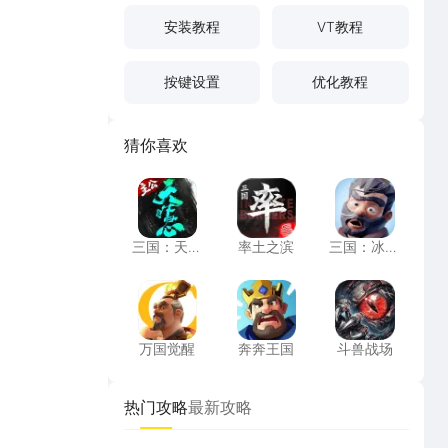
安装教程
VT教程
按键设置
优化教程
猜你喜欢
三国：天下归心
率土之滨
三国：冰河
三国：天下
率土之滨
三国：冰河
归心
时代
万国觉醒
奔奔王国
斗兽战场
万国觉醒
奔奔王国
斗兽战场
月22日
热门攻略
最新攻略