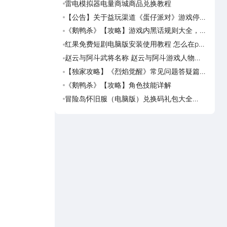
雷电模拟器电量商城商品兑换教程
美职
篮奇
【公告】关于益玩渠道《蛋仔派对》游戏停运
美职
转移通知
奇迹
《鹅鸭杀》【攻略】游戏内黑话规则大全，萌
美职
新速看
脑上
红果免费短剧电脑版安装使用教程 怎么在pc
美职
端看红果免费短剧
迹梦
赵云与阿斗武将名称 赵云与阿斗游戏人物名
台球
字大全
可用
【独家攻略】《烈焰觉醒》常见问题答疑篇第
台球
一期
预约
《鹅鸭杀》【攻略】角色技能详解
台球
球世
冒险岛怀旧服（电脑版）兑换码礼包大全
台球
2026 冒险岛怀旧服（电脑版）最新可用兑换
荐下
码CDK合集