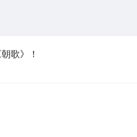
搜索
热搜游戏
《朝歌》！