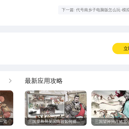
下一篇: 代号南乡子电脑版怎么玩-模
开及按键设置教程
立
最新应用攻略
更多
一览
三国望神州吴国阵容如何搭配
三国望神州许褚怎