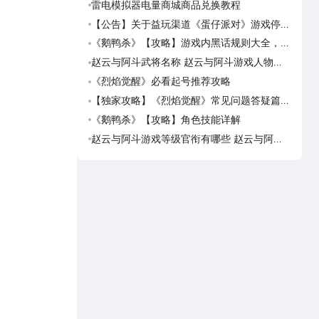
雷电模拟器电量商城商品兑换教程
海岛
可用
【公告】关于益玩渠道《蛋仔派对》游戏停运
海岛
转移通知
预约
《鹅鸭杀》【攻略】游戏内黑话规则大全，萌
海岛
新速看
岛传
赵云与阿斗武将名称 赵云与阿斗游戏人物名
海岛
字大全
荐下
时可以使
《烈焰觉醒》必看起号推荐攻略
仙逆
世界
得下一次
【独家攻略】《烈焰觉醒》常见问题答疑篇第
仙逆
一期
界在
《鹅鸭杀》【攻略】角色技能详解
仙逆
玩仙
赵云与阿斗游戏等级官衔有哪些 赵云与阿斗
仙逆
游戏等级官衔介绍
模拟
动内容介
募报名专