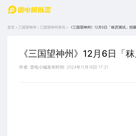
游戏中心
首页
游戏中
雷电圈
首页
三国望神州
三国望神州
资讯
《三国望神州》12月6日「秣厉测试」招
心
云游戏
游戏资
讯
官方论
坛
《三国望神州》12月6日「
WIKI
作者: 雷电小编
发布时间: 2024年11月18日 17:21
>>>点此获取招募资格<<<