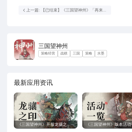
上一篇: 【已结束】《三国望神州》「再来战
测试」定档5月9日，资格招募今日开启
三国望神州
策略经营
战棋
三国
策略
水墨
最新应用资讯
《三国望神州》开服龙骧之印
《三国望神州》版本活动