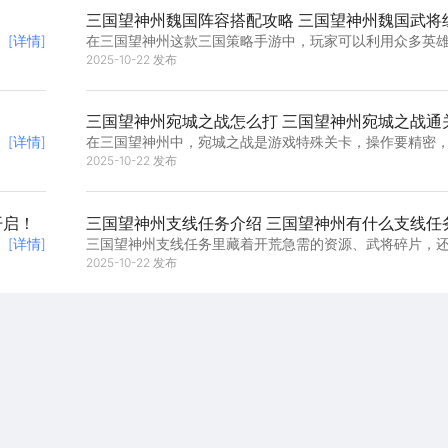
吴国阵容搭配指南
神州许褚培养攻略
三国望神州魏国阵容搭配攻略 三国望神州魏国武将
[详情]
在三国望神州这款三国策略手游中，玩家可以利用众多英
建阵容来应对各种挑战。那么很多萌新就问了，三国望神
2025-10-22 发布
容怎么搭配？今天，我将为各位玩家提供一份关于三国望
阵容搭配攻略。配合雷电模拟器，畅快爽玩，帮助大家用
间了解游
三国望神州宛城之战怎么打 三国望神州宛城之战通
[详情]
在三国望神州中，宛城之战是游戏特殊关卡，操作要精密
制围绕典韦生存展开。不少三国玩家都很好奇，三国望神
2025-10-22 发布
战怎么打？今日，小编就给各位玩家提供三国望神州宛城
秘籍。畅享三国望神州，推荐使用雷电模拟器，大屏畅玩
松应对各
开启！
三国望神州支线任务介绍 三国望神州有什么支线任
[详情]
三国望神州支线任务里藏着开荒急需的资源、武将碎片，
里没细说的小人物故事，玩好了还可以加快发育节奏。泰
2025-10-22 发布
分支选择藏着曹操碎片，陈登的诡诈剧情补全萧关往事，
盾里都埋着资源彩蛋。想要轻松探索三国望神州支线，推
模拟器游