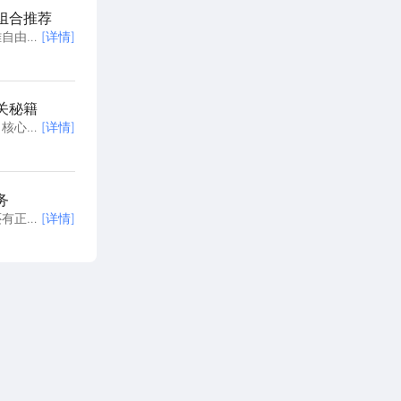
组合推荐
雄自由组
[详情]
州魏国阵
神州魏国
最短的时
关秘籍
，核心机
[详情]
州宛城之
之战通关
，助你轻
务
还有正史
[详情]
山探险的
连村民矛
荐用雷电