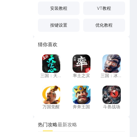
安装教程
VT教程
仅可以重
的地图探
按键设置
优化教程
猜你喜欢
三国：天下归心
率土之滨
三国：冰河
三国：天下
率土之滨
三国：冰河
归心
时代
受到全新
万国觉醒
奔奔王国
斗兽战场
万国觉醒
奔奔王国
斗兽战场
热门攻略
最新攻略