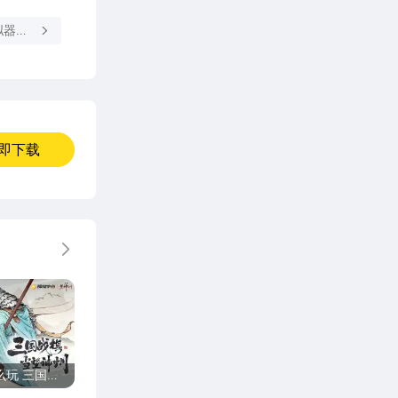
拟器多
即下载
更多
么玩 三国望