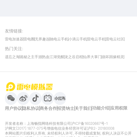
雷电圈APP
下载
雷电模拟器官方手游平台, 下载享海量福利
友情链接
:
雷电加速器
雷电圈
无界趣连
驰电云手机
小滴云手机
雷电云手机
雷电云社区
趣氪8
游侠手游
4399游戏资讯
灵宝软件站
不凡游戏网
Gamekee
3G游戏网
热门关注
:
我爱vr网
华军软件园
八门神器
多特软件站
ZOL游戏
玩一玩游戏网
历趣APP下载
特玩游戏网
安卓下载
手游下载
遗忘之海
诡秘之主手游
热血江湖觉醒
龙之谷启程
仙界大掌门
崩坏因缘精灵
饥困荒野
粒粒的小人国
伊莫
白银之城
王者万象棋
望月
最新攻略
首页
微信
微博
抖音
哔哩哔哩
小红书
功能介绍
应用权限
用户协议
隐私协议
商务合作
招贤纳士
关于我们
开发者名称：上海畅指网络科技有限公司
沪ICP备16020667号-1
沪网文[2017] 1877-075号
增值电信业务经营许可证沪B2- 20180008
本网站图片归权利人所有, 未经权利人许可, 不得转载或复制, 权利人决议不公开