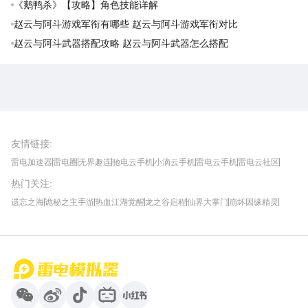
《鹅鸭杀》【攻略】角色技能详解
赵云与阿斗游戏军衔有哪些 赵云与阿斗游戏军衔对比
赵云与阿斗武器搭配攻略 赵云与阿斗武器怎么搭配
雷电圈APP
下载
雷电模拟器官方手游平台, 下载享海量福利
友情链接
:
雷电加速器
雷电圈
无界趣连
驰电云手机
小滴云手机
雷电云手机
雷电云社区
趣氪8
游侠手游
4399游戏资讯
灵宝软件站
不凡游戏网
Gamekee
3G游戏网
热门关注
:
我爱vr网
华军软件园
八门神器
多特软件站
ZOL游戏
玩一玩游戏网
历趣APP下载
特玩游戏网
安卓下载
手游下载
遗忘之海
诡秘之主手游
热血江湖觉醒
龙之谷启程
仙界大掌门
崩坏因缘精灵
饥困荒野
粒粒的小人国
伊莫
白银之城
王者万象棋
望月
最新攻略
首页
微信
微博
抖音
哔哩哔哩
小红书