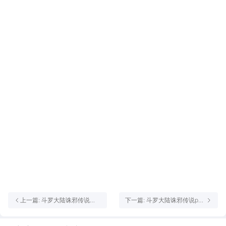
上一篇: 斗罗大陆诛邪传说
下一篇: 斗罗大陆诛邪传说pc
boss刷新时间 斗罗大陆诛邪
端在哪玩 斗罗大陆诛邪传说电
boss怎么打
脑模拟器推荐