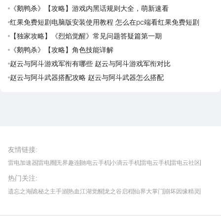
《鹅鸭杀》【攻略】游戏内黑话规则大全，萌新速看
红果免费短剧电脑版安装使用教程 怎么在pc端看红果免费短剧
【独家攻略】《烈焰觉醒》常见问题答疑篇第一期
《鹅鸭杀》【攻略】角色技能详解
赵云与阿斗游戏军衔有哪些 赵云与阿斗游戏军衔对比
赵云与阿斗武器搭配攻略 赵云与阿斗武器怎么搭配
雷电圈APP
下载
雷电模拟器官方手游平台, 下载享海量福利
友情链接
:
雷电加速器
雷电圈
无界趣连
驰电云手机
小滴云手机
雷电云手机
雷电云社区
趣氪8
游侠手游
4399游戏资讯
灵宝软件站
不凡游戏网
Gamekee
3G游戏网
热门关注
:
我爱vr网
华军软件园
八门神器
多特软件站
ZOL游戏
玩一玩游戏网
历趣APP下载
特玩游戏网
安卓下载
手游下载
遗忘之海
诡秘之主手游
热血江湖觉醒
龙之谷启程
仙界大掌门
崩坏因缘精灵
饥困荒野
粒粒的小人国
伊莫
白银之城
王者万象棋
望月
最新攻略