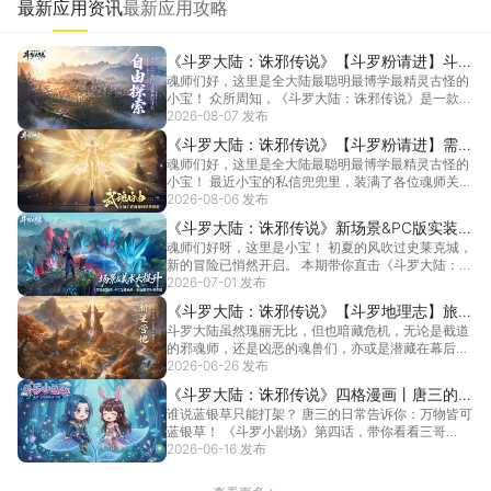
最新应用资讯
最新应用攻略
《斗罗大陆：诛邪传说》【斗罗粉请进】斗罗
魂师们好，这里是全大陆最聪明最博学最精灵古怪的
大世界的标准答案应该是什么？
小宝！ 众所周知，《斗罗大陆：诛邪传说》是一款拥
有超大...
2026-08-07 发布
[详情]
《斗罗大陆：诛邪传说》【斗罗粉请进】需要
魂师们好，这里是全大陆最聪明最博学最精灵古怪的
多少个武魂才能实现武魂自由？
小宝！ 最近小宝的私信兜兜里，装满了各位魂师关于
未来公...
2026-08-06 发布
[详情]
《斗罗大陆：诛邪传说》新场景&PC版实装，
魂师们好呀，这里是小宝！ 初夏的风吹过史莱克城，
画面跨维度升级！
新的冒险已悄然开启。 本期带你直击《斗罗大陆：诛
邪传...
2026-07-01 发布
[详情]
《斗罗大陆：诛邪传说》【斗罗地理志】旅途
斗罗大陆虽然瑰丽无比，但也暗藏危机，无论是截道
的起点——新星营地
的邪魂师，还是凶恶的魂兽们，亦或是潜藏在幕后的
神秘组织...
2026-06-26 发布
[详情]
《斗罗大陆：诛邪传说》四格漫画丨唐三的蓝
谁说蓝银草只能打架？ 唐三的日常告诉你：万物皆可
银草日常
蓝银草！ 《斗罗小剧场》第四话，带你看看三哥
的"草系...
2026-06-16 发布
[详情]