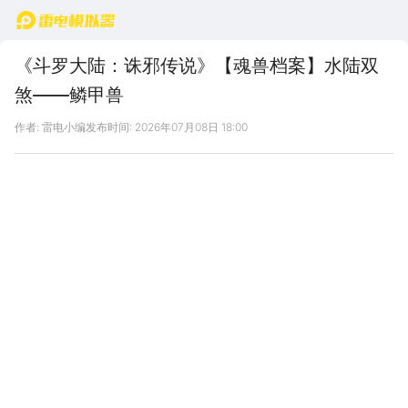
首页
《斗罗大陆：诛邪传说》【魂兽档案】水陆双
煞——鳞甲兽
作者: 雷电小编
发布时间: 2026年07月08日 18:00