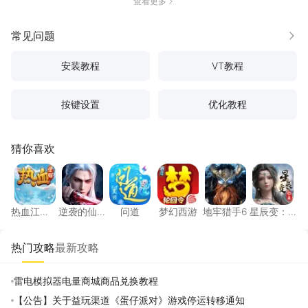
查看更多
常见问题
更多
安装教程
VT教程
按键设置
优化教程
猜你喜欢
热血江湖：觉醒
逆袭的仙王
问道
梦幻西游
地牢猎手6
星辰变
热血江
逆袭的仙
问道
梦幻西游
地牢猎手6
星辰变：
湖：觉醒
王
归来
热门攻略
最新攻略
雷电模拟器电量商城商品兑换教程
【公告】关于益玩渠道《蛋仔派对》游戏停运转移通知