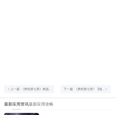
上一篇: 《梦的第七章》精选
下一篇: 《梦的第七章》【链
策略【听禅】 SSR伙伴千菊丸
接者档案】玄合
复刻
最新应用资讯
最新应用攻略