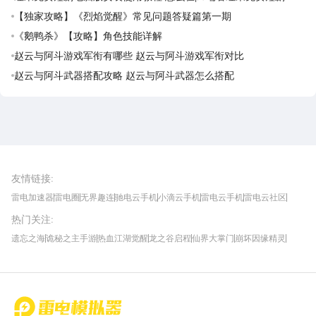
【独家攻略】《烈焰觉醒》常见问题答疑篇第一期
《鹅鸭杀》【攻略】角色技能详解
赵云与阿斗游戏军衔有哪些 赵云与阿斗游戏军衔对比
赵云与阿斗武器搭配攻略 赵云与阿斗武器怎么搭配
雷电圈APP
下载
雷电模拟器官方手游平台, 下载享海量福利
友情链接
:
雷电加速器
雷电圈
无界趣连
驰电云手机
小滴云手机
雷电云手机
雷电云社区
趣氪8
游侠手游
4399游戏资讯
灵宝软件站
不凡游戏网
Gamekee
3G游戏网
热门关注
:
我爱vr网
华军软件园
八门神器
多特软件站
ZOL游戏
玩一玩游戏网
历趣APP下载
特玩游戏网
安卓下载
手游下载
遗忘之海
诡秘之主手游
热血江湖觉醒
龙之谷启程
仙界大掌门
崩坏因缘精灵
饥困荒野
粒粒的小人国
伊莫
白银之城
王者万象棋
望月
最新攻略
首页