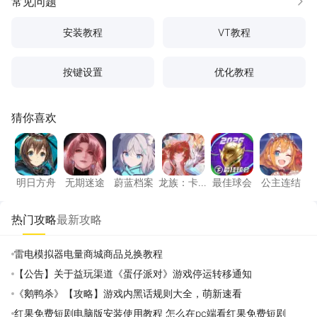
常见问题
更多
安装教程
VT教程
按键设置
优化教程
猜你喜欢
明日方舟
无期迷途
蔚蓝档案
龙族：卡塞尔之门
最佳球会
公主连
明日方舟
无期迷途
蔚蓝档案
龙族：卡
最佳球会
公主连结
塞尔之门
热门攻略
最新攻略
雷电模拟器电量商城商品兑换教程
【公告】关于益玩渠道《蛋仔派对》游戏停运转移通知
《鹅鸭杀》【攻略】游戏内黑话规则大全，萌新速看
红果免费短剧电脑版安装使用教程 怎么在pc端看红果免费短剧