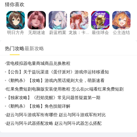
猜你喜欢
明日方舟
无期迷途
蔚蓝档案
龙族：卡塞尔之门
最佳球会
公主连
明日方舟
无期迷途
蔚蓝档案
龙族：卡
最佳球会
公主连结
塞尔之门
热门攻略
最新攻略
雷电模拟器电量商城商品兑换教程
【公告】关于益玩渠道《蛋仔派对》游戏停运转移通知
《鹅鸭杀》【攻略】游戏内黑话规则大全，萌新速看
红果免费短剧电脑版安装使用教程 怎么在pc端看红果免费短剧
【独家攻略】《烈焰觉醒》常见问题答疑篇第一期
《鹅鸭杀》【攻略】角色技能详解
赵云与阿斗游戏军衔有哪些 赵云与阿斗游戏军衔对比
赵云与阿斗武器搭配攻略 赵云与阿斗武器怎么搭配