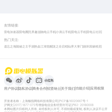
雷电圈APP
下载
雷电模拟器官方手游平台, 下载享海量福利
友情链接
:
雷电加速器
雷电圈
无界趣连
驰电云手机
小滴云手机
雷电云手机
雷电云社区
趣氪8
游侠手游
4399游戏资讯
灵宝软件站
不凡游戏网
Gamekee
3G游戏网
热门关注
:
我爱vr网
华军软件园
八门神器
多特软件站
ZOL游戏
玩一玩游戏网
历趣APP下载
特玩游戏网
安卓下载
手游下载
遗忘之海
诡秘之主手游
热血江湖觉醒
龙之谷启程
仙界大掌门
崩坏因缘精灵
饥困荒野
粒粒的小人国
伊莫
白银之城
王者万象棋
望月
最新攻略
首页
微信
微博
抖音
哔哩哔哩
小红书
功能介绍
应用权限
用户协议
隐私协议
商务合作
招贤纳士
关于我们
开发者名称：上海畅指网络科技有限公司
沪ICP备16020667号-1
沪网文[2017] 1877-075号
增值电信业务经营许可证沪B2- 20180008
本网站图片归权利人所有, 未经权利人许可, 不得转载或复制, 权利人决议不公开