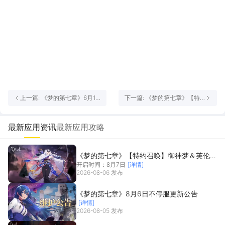
上一篇: 《梦的第七章》6月11
下一篇: 《梦的第七章》【特
日维护公告
约召唤】爱德华＆赫茜获取概
率提升
最新应用资讯
最新应用攻略
《梦的第七章》【特约召唤】御神梦＆芙伦蒂
开启时间：8月7日
[详情]
法获取概率提升
2026-08-06 发布
《梦的第七章》8月6日不停服更新公告
[详情]
2026-08-05 发布