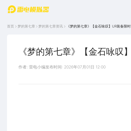
游戏中心
首页
游戏中
雷电圈
首页
梦的第七章
梦的第七章
资讯
《梦的第七章》【金石咏叹】UR装备限时召
心
云游戏
游戏资
讯
官方论
坛
《梦的第七章》【金石咏叹】U
WIKI
作者: 雷电小编
发布时间: 2026年07月01日 12:00