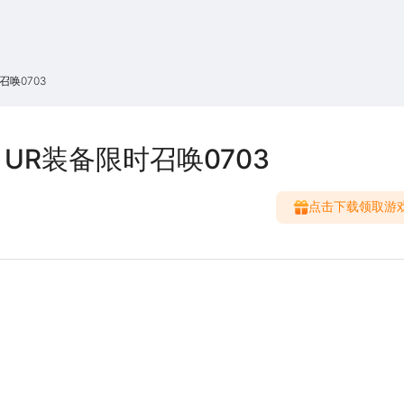
搜索
热搜游戏
唤0703
R装备限时召唤0703
点击下载领取游