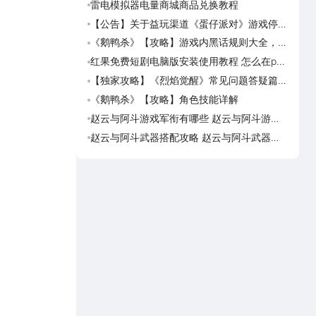
雷电模拟器电量商城商品兑换教程
《画狐
【公告】关于益玩渠道《蛋仔派对》游戏停运
《三国
转移通知
活动
《鹅鸭杀》【攻略】游戏内黑话规则大全，萌
美职
新速看
篮奇
红果免费短剧电脑版安装使用教程 怎么在pc
美职
端看红果免费短剧
奇迹
【独家攻略】《烈焰觉醒》常见问题答疑篇第
美职
一期
脑上
《鹅鸭杀》【攻略】角色技能详解
美职
迹梦
赵云与阿斗游戏军衔有哪些 赵云与阿斗游戏
台球
军衔对比
可用
赵云与阿斗武器搭配攻略 赵云与阿斗武器怎
台球
么搭配
预约