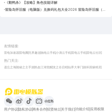
《鹅鸭杀》【攻略】角色技能详解
冒险岛怀旧服（电脑版）兑换码礼包大全2026 冒险岛怀旧服（电
脑版）最新可用兑换码CDK合集
雷电圈APP
下载
雷电模拟器官方手游平台, 下载享海量福利
友情链接
:
雷电加速器
雷电圈
无界趣连
驰电云手机
小滴云手机
雷电云手机
雷电云社区
趣氪8
游侠手游
4399游戏资讯
灵宝软件站
不凡游戏网
Gamekee
3G游戏网
热门关注
:
我爱vr网
华军软件园
八门神器
多特软件站
ZOL游戏
玩一玩游戏网
历趣APP下载
特玩游戏网
安卓下载
手游下载
遗忘之海
诡秘之主手游
热血江湖觉醒
龙之谷启程
仙界大掌门
崩坏因缘精灵
饥困荒野
粒粒的小人国
伊莫
白银之城
王者万象棋
望月
最新攻略
首页
微信
微博
抖音
哔哩哔哩
小红书
功能介绍
应用权限
用户协议
隐私协议
商务合作
招贤纳士
关于我们