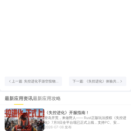
上一篇: 失控进化手游空投物
下一篇: 《失控进化》体验共
资位置 失控进化手游空投在哪
研服已于12月18日上午10点正
里
式开启招募！
最新应用资讯
最新应用攻略
《失控进化》开服指南！
登岛开荒，来做野人—— Rust正版玩法授权《失控进
化》7月9日全平台现已正式上线，支持PC、安
卓、...
2026-07-08 发布
[详情]