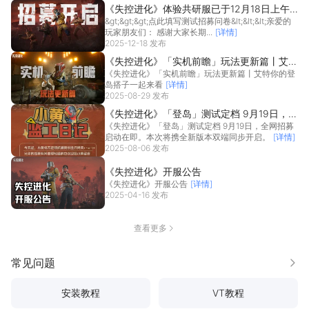
《失控进化》体验共研服已于12月18日上午
&gt;&gt;&gt;点此填写测试招募问卷&lt;&lt;&lt;亲爱的
10点正式开启招募！
玩家朋友们： 感谢大家长期...
[详情]
2025-12-18 发布
《失控进化》「实机前瞻」玩法更新篇丨艾特
《失控进化》「实机前瞻」玩法更新篇丨艾特你的登
你的登岛搭子一起来看
岛搭子一起来看
[详情]
2025-08-29 发布
《失控进化》「登岛」测试定档 9月19日，全
《失控进化》「登岛」测试定档 9月19日，全网招募
网招募启动在即。本次将携全新版本双端同步
启动在即。本次将携全新版本双端同步开启。
[详情]
开启。
2025-08-06 发布
《失控进化》开服公告
《失控进化》开服公告
[详情]
2025-04-16 发布
查看更多
常见问题
更多
安装教程
VT教程