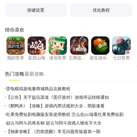
按键设置
优化教程
猜你喜欢
我的世界
妄想山海
迷你世界
王牌战争：文明重启
甜瓜游乐场
七日世
我的世界
妄想山海
迷你世界
王牌战
甜瓜游乐
七日世界
争：文明
场
重启
热门攻略
最新攻略
雷电模拟器电量商城商品兑换教程
【公告】关于益玩渠道《蛋仔派对》游戏停运转移通知
《鹅鸭杀》【攻略】游戏内黑话规则大全，萌新速看
红果免费短剧电脑版安装使用教程 怎么在pc端看红果免费短剧
赵云与阿斗武将名称 赵云与阿斗游戏人物名字大全
【独家攻略】《烈焰觉醒》常见问题答疑篇第一期