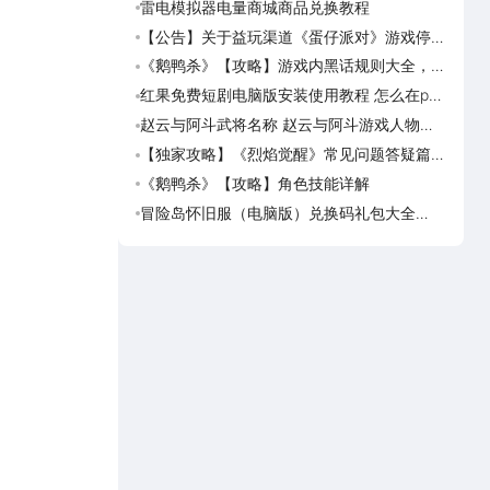
雷电模拟器电量商城商品兑换教程
杖剑
大话
【公告】关于益玩渠道《蛋仔派对》游戏停运
逆战
转移通知
动有
《鹅鸭杀》【攻略】游戏内黑话规则大全，萌
《逆
新速看
能涨
红果免费短剧电脑版安装使用教程 怎么在pc
《斗
端看红果免费短剧
【花
赵云与阿斗武将名称 赵云与阿斗游戏人物名
《逆
字大全
成，
【独家攻略】《烈焰觉醒》常见问题答疑篇第
《斗破
一期
览
《鹅鸭杀》【攻略】角色技能详解
《灵妖
冒险岛怀旧服（电脑版）兑换码礼包大全
《灵
2026 冒险岛怀旧服（电脑版）最新可用兑换
码CDK合集