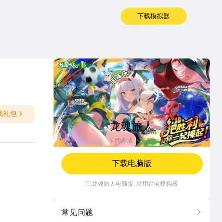
下载模拟器
龙魂旅人
戏礼包
龙魂旅人
卡牌养成
567M
下载电脑版
玩
龙魂旅人
电脑版, 就用雷电模拟器
常见问题
更多