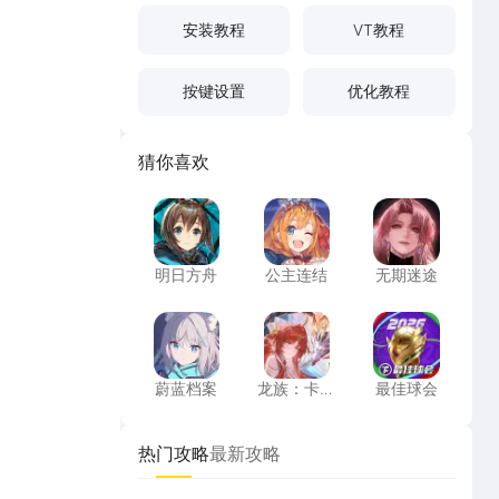
安装教程
VT教程
按键设置
优化教程
猜你喜欢
明日方舟
公主连结
无期迷途
明日方舟
公主连结
无期迷途
蔚蓝档案
龙族：卡塞尔之门
最佳球会
蔚蓝档案
龙族：卡塞
最佳球会
尔之门
热门攻略
最新攻略